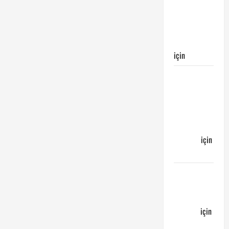
Galatasaray’ın
galibiyeti
ile
sonuçlandı
için
Egemen
Galatasaray
Bucaspor
maçı ne
zaman
hangi
kanalda
için
Bucaspor
Sergen
YALÇIN’dan
günün
kuponu
için
emre