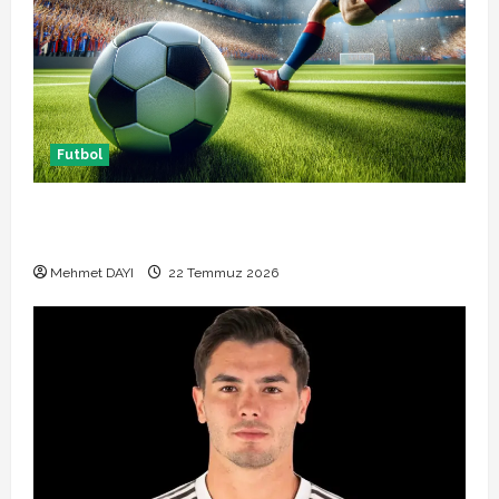
Futbol
Başakşehir Inter Turku maçı ne zaman saat kaçta
hangi kanalda
Mehmet DAYI
22 Temmuz 2026