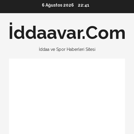
Skip
6 Ağustos 2026
22:41
to
content
İddaavar.Com
İddaa ve Spor Haberleri Sitesi