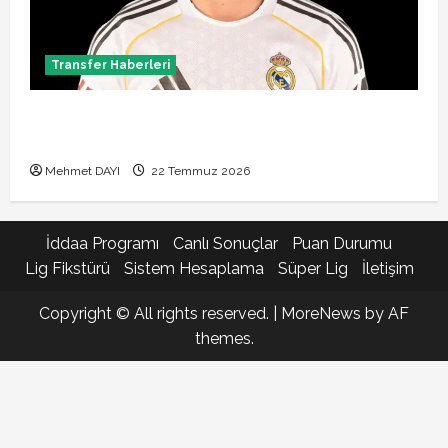
Transfer Haberleri
Brahim Diaz Galatasaray transferinde son durum!
Bonservis pazarlığı başladı mı?
Mehmet DAYI
22 Temmuz 2026
İddaa Programı
Canlı Sonuçlar
Puan Durumu
Lig Fikstürü
Sistem Hesaplama
Süper Lig
İletişim
Copyright © All rights reserved.
|
MoreNews
by AF
themes.