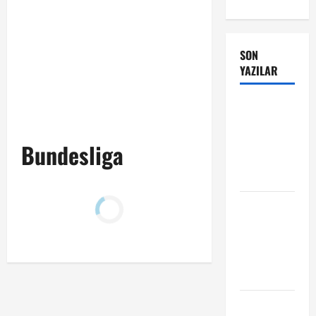
SON
YAZILAR
Manchester
City Phil
Foden ile
Bundesliga
sözleşme
yeniledi
Alban
Lafont
Amedspor
transferi
açıklandı
Başakşehir