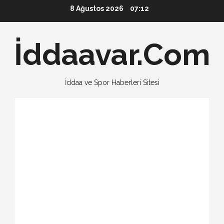
Skip
8 Ağustos 2026
07:12
to
content
İddaavar.Com
İddaa ve Spor Haberleri Sitesi