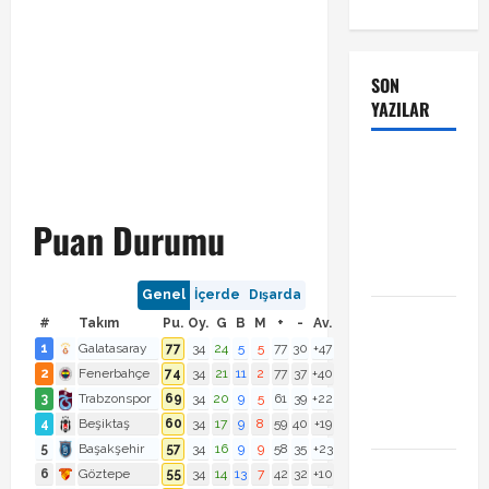
SON
YAZILAR
Manchester
City Phil
Foden ile
Puan Durumu
sözleşme
yeniledi
Genel
İçerde
Dışarda
Alban
#
Takım
Pu.
Oy.
G
B
M
+
-
Av.
Lafont
1
Galatasaray
77
34
24
5
5
77
30
+47
Amedspor
2
Fenerbahçe
74
34
21
11
2
77
37
+40
transferi
3
Trabzonspor
69
34
20
9
5
61
39
+22
açıklandı
4
Beşiktaş
60
34
17
9
8
59
40
+19
5
Başakşehir
57
34
16
9
9
58
35
+23
Başakşehir
6
Göztepe
55
34
14
13
7
42
32
+10