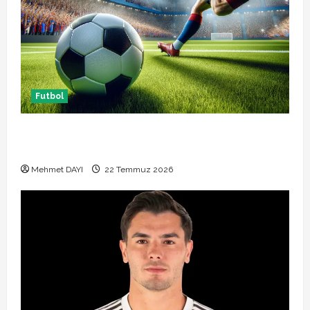
Futbol
Başakşehir Inter Turku maçı ne zaman saat kaçta
hangi kanalda
Mehmet DAYI
22 Temmuz 2026