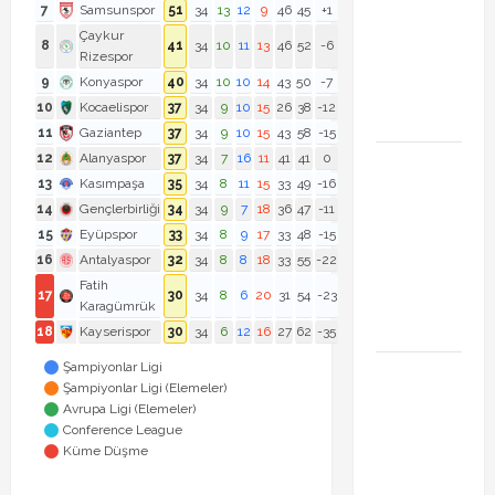
Inter Turku
7
Samsunspor
51
34
13
12
9
46
45
+1
maçı ne
Çaykur
8
41
34
10
11
13
46
52
-6
Rizespor
zaman saat
9
Konyaspor
40
34
10
10
14
43
50
-7
kaçta hangi
10
Kocaelispor
37
34
9
10
15
26
38
-12
kanalda
11
Gaziantep
37
34
9
10
15
43
58
-15
12
Alanyaspor
37
34
7
16
11
41
41
0
Brahim Diaz
13
Kasımpaşa
35
34
8
11
15
33
49
-16
Galatasaray
14
Gençlerbirliği
34
34
9
7
18
36
47
-11
transferinde
15
Eyüpspor
33
34
8
9
17
33
48
-15
son durum!
16
Antalyaspor
32
34
8
8
18
33
55
-22
Bonservis
Fatih
17
30
34
8
6
20
31
54
-23
pazarlığı
Karagümrük
başladı mı?
18
Kayserispor
30
34
6
12
16
27
62
-35
Şampiyonlar Ligi
Curtis
Şampiyonlar Ligi (Elemeler)
Jones
Avrupa Ligi (Elemeler)
Galatasaray
Conference League
Küme Düşme
gündeminde!
Transferde