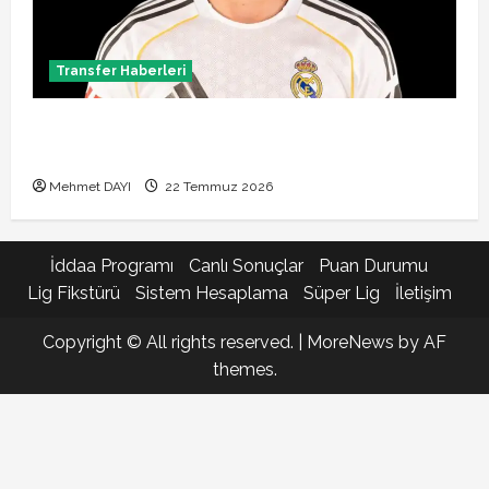
Transfer Haberleri
Brahim Diaz Galatasaray transferinde son durum!
Bonservis pazarlığı başladı mı?
Mehmet DAYI
22 Temmuz 2026
İddaa Programı
Canlı Sonuçlar
Puan Durumu
Lig Fikstürü
Sistem Hesaplama
Süper Lig
İletişim
Copyright © All rights reserved.
|
MoreNews
by AF
themes.