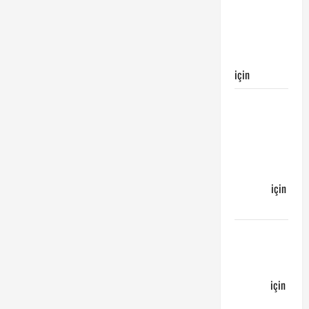
Galatasaray’ın
galibiyeti
ile
sonuçlandı
için
Egemen
Galatasaray
Bucaspor
maçı ne
zaman
hangi
kanalda
için
Bucaspor
Sergen
YALÇIN’dan
günün
kuponu
için
emre