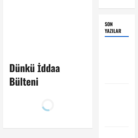
SON
YAZILAR
Manchester
City Phil
Foden ile
Dünkü İddaa
sözleşme
yeniledi
Bülteni
Alban
Lafont
Amedspor
transferi
açıklandı
Başakşehir