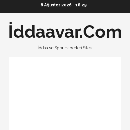
Skip
8 Ağustos 2026
16:29
to
content
İddaavar.Com
İddaa ve Spor Haberleri Sitesi