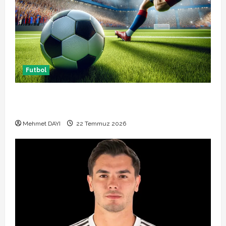
Futbol
Başakşehir Inter Turku maçı ne zaman saat kaçta
hangi kanalda
Mehmet DAYI
22 Temmuz 2026