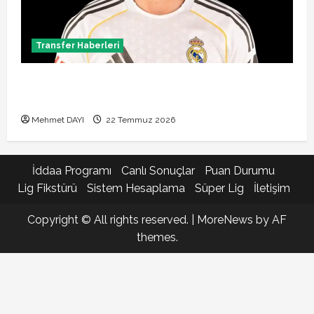
Transfer Haberleri
Brahim Diaz Galatasaray transferinde son durum!
Bonservis pazarlığı başladı mı?
Mehmet DAYI
22 Temmuz 2026
İddaa Programı
Canlı Sonuçlar
Puan Durumu
Lig Fikstürü
Sistem Hesaplama
Süper Lig
İletişim
Copyright © All rights reserved.
|
MoreNews
by AF
themes.