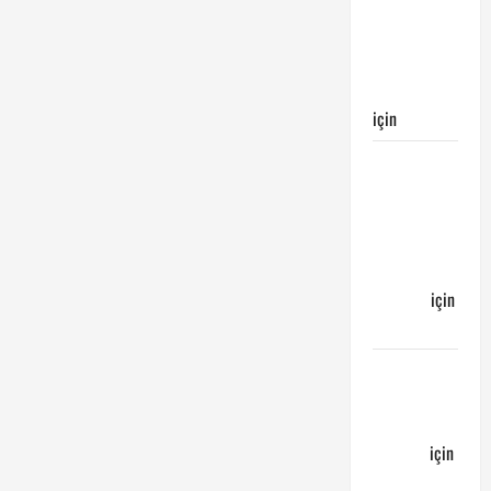
Galatasaray’ın
galibiyeti
ile
sonuçlandı
için
Egemen
Galatasaray
Bucaspor
maçı ne
zaman
hangi
kanalda
için
Bucaspor
Sergen
YALÇIN’dan
günün
kuponu
için
emre