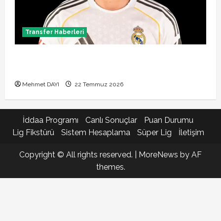
Transfer Haberleri
Brahim Diaz Galatasaray transferinde son durum!
Bonservis pazarlığı başladı mı?
Mehmet DAYI
22 Temmuz 2026
İddaa Programı
Canlı Sonuçlar
Puan Durumu
Lig Fikstürü
Sistem Hesaplama
Süper Lig
İletişim
Copyright © All rights reserved.
|
MoreNews
by AF
themes.