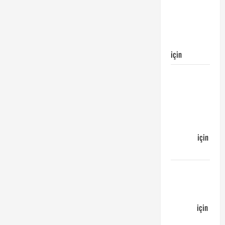
Galatasaray’ın
galibiyeti
ile
sonuçlandı
için
Egemen
Galatasaray
Bucaspor
maçı ne
zaman
hangi
kanalda
için
Bucaspor
Sergen
YALÇIN’dan
günün
kuponu
için
emre