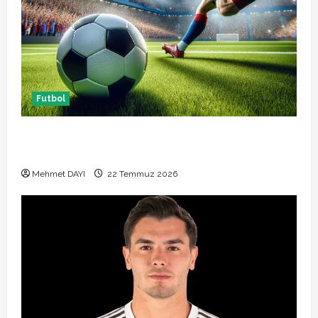
Futbol
Başakşehir Inter Turku maçı ne zaman saat kaçta
hangi kanalda
Mehmet DAYI
22 Temmuz 2026