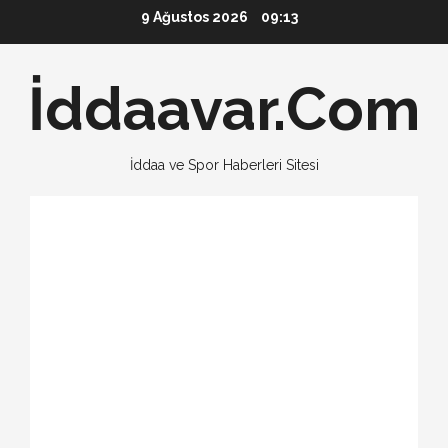
Skip
9 Ağustos 2026
09:13
to
content
İddaavar.Com
İddaa ve Spor Haberleri Sitesi