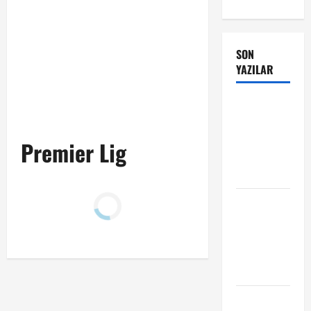
SON
YAZILAR
Manchester
City Phil
Foden ile
Premier Lig
sözleşme
yeniledi
Alban
Lafont
Amedspor
transferi
açıklandı
Başakşehir