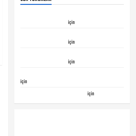
Galatasaray Kayserispor maçı Galatasaray’ın
galibiyeti ile sonuçlandı
için
Emirhan
Galatasaray Kayserispor maçı Galatasaray’ın
galibiyeti ile sonuçlandı
için
Ertuğrul
Galatasaray Kayserispor maçı Galatasaray’ın
galibiyeti ile sonuçlandı
için
Egemen
Galatasaray Bucaspor maçı ne zaman hangi kanalda
için
Bucaspor
Sergen YALÇIN’dan günün kuponu
için
emre