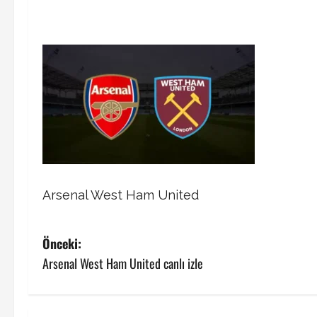
Arsenal West Ham United
P
Önceki:
Arsenal West Ham United canlı izle
o
s