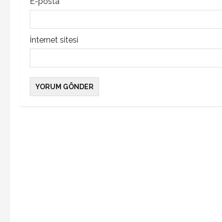
E-posta
*
İnternet sitesi