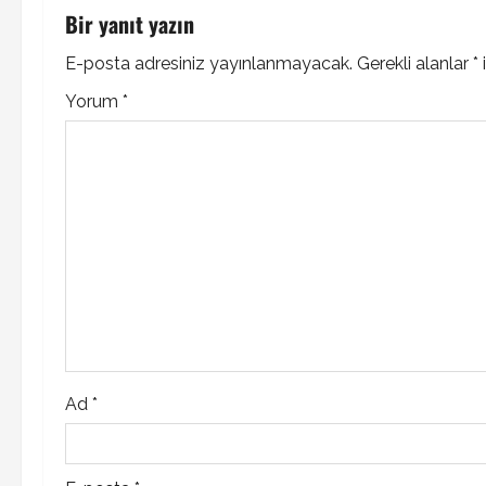
t
Bir yanıt yazın
n
E-posta adresiniz yayınlanmayacak.
Gerekli alanlar
*
i
Yorum
*
a
v
i
g
a
t
i
Ad
*
o
n