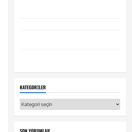
Xabi Alonso Arda Güler’i mi istiyor? Chelsea iddiası
transfer gündemini hareketlendirdi
Trabzonspor’da İsak Vural sürprizi!
Türkiye Kuzey Makedonya hazırlık maçı ne zaman
hangi kanalda
Vedat Muriqi Fenerbahçe transferinde sıcak
gelişme!
KATEGORILER
Kategoriler
SON YORUMLAR