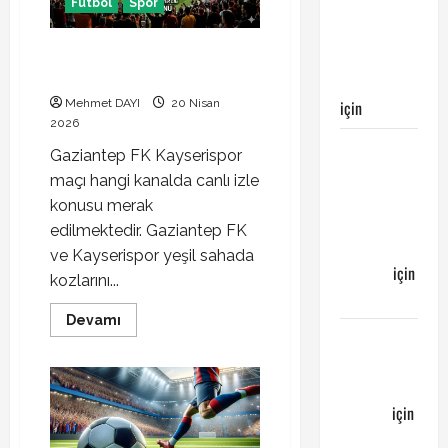
kanalda
Galatasaray’ın
Futbol
Spor
canlı
galibiyeti
izle
Gaziantep FK Kayserispor maçı
ile
hangi kanalda canlı izle
sonuçlandı
için
Egemen
Mehmet DAYI
20 Nisan
2026
Galatasaray
Gaziantep FK Kayserispor
Bucaspor
maçı hangi kanalda canlı izle
maçı ne
konusu merak
zaman
edilmektedir. Gaziantep FK
hangi
ve Kayserispor yeşil sahada
kanalda
için
kozlarını...
Bucaspor
Read
Devamı
more
Sergen
about
YALÇIN’dan
Gaziantep
FK
günün
Kayserispor
maçı
kuponu
için
hangi
kanalda
emre
canlı