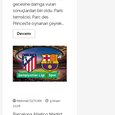
gecesine damga vuran
sonuçlardan biri oldu. Paris
temsilcisi, Parc des
Princes’te oynanan çeyrek...
Read
Devamı
more
about
PSG
Liverpool
maçı
sonucu
Şampiyonlar Ligi
Spor
Barcelona Atletico Madrid maçı
sonucu
Mehmet ÖZTÜRK
9 Nisan
2026
Barcelona Atletico Madrid