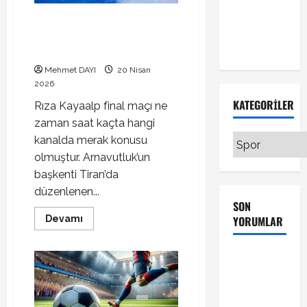
canlı
transferinde
izle
Rıza Kayaalp final maçı ne
sıcak
zaman saat kaçta hangi
gelişme!
kanalda?
Mehmet DAYI
20 Nisan
2026
KATEGORILER
Rıza Kayaalp final maçı ne
zaman saat kaçta hangi
Kategoriler
kanalda merak konusu
olmuştur. Arnavutluk’un
başkenti Tiran’da
düzenlenen...
SON
Read
Devamı
YORUMLAR
more
about
Rıza
Galatasaray
Kayaalp
final
Kayserispor
maçı
ne
maçı
zaman
saat