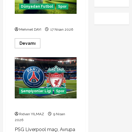
izle
Dünyadan Futbol
Spor
Inter Cagliari maçı canlı izle
Mehmet DAYI
17 Nisan 2026
Read
Devamı
more
about
Inter
Cagliari
maçı
canlı
izle
Şampiyonlar Ligi
Spor
PSG Liverpool maçı sonucu
Rıdvan YILMAZ
9 Nisan
2026
PSG Liverpool maçı, Avrupa