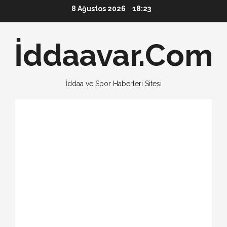
Skip
8 Ağustos 2026
18:23
to
content
İddaavar.Com
İddaa ve Spor Haberleri Sitesi