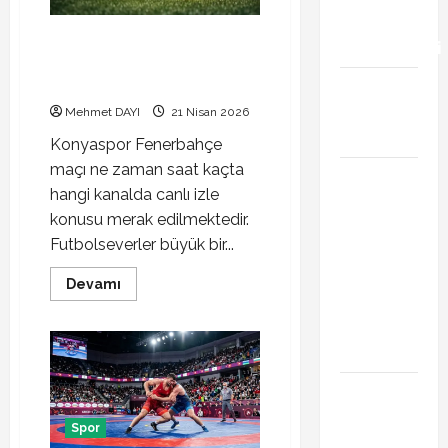
gündemini
Konyaspor Fenerbahçe maçı ne
hareketlendirdi
zaman saat kaçta hangi kanalda
canlı izle
Trabzonspor’da
İsak Vural
Mehmet DAYI
21 Nisan 2026
sürprizi!
Konyaspor Fenerbahçe
maçı ne zaman saat kaçta
Türkiye
hangi kanalda canlı izle
Kuzey
konusu merak edilmektedir.
Makedonya
Futbolseverler büyük bir...
hazırlık
maçı ne
Read
Devamı
more
zaman
about
hangi
Konyaspor
Fenerbahçe
kanalda
maçı
ne
zaman
Vedat
saat
kaçta
Muriqi
hangi
Spor
kanalda
Fenerbahçe