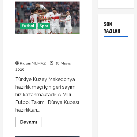
SON
Futbol
Spor
YAZILAR
Türkiye Kuzey Makedonya
Manchester
hazırlık maçı ne zaman hangi
City Phil
kanalda
Foden ile
Rıdvan YILMAZ
28 Mayıs
sözleşme
2026
yeniledi
Türkiye Kuzey Makedonya
hazırlık maçı için geri sayım
Alban
hız kazanmaktadır. A Milli
Lafont
Futbol Takımı, Dünya Kupası
Amedspor
hazırlıkları...
transferi
açıklandı
Read
Devamı
more
about
Başakşehir
Türkiye