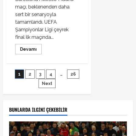
maçı, beklenenden daha
sert bir senaryoyla
tamamlandı. UEFA
Şampiyonlar Ligi çeyrek
final ilk maçında...
Read
Devamı
more
about
Barcelona
Atletico
Madrid
Yazı
1
2
3
4
…
26
maçı
sonucu
Next
sayfalaması
BUNLARDA İLGINI ÇEKEBILIR