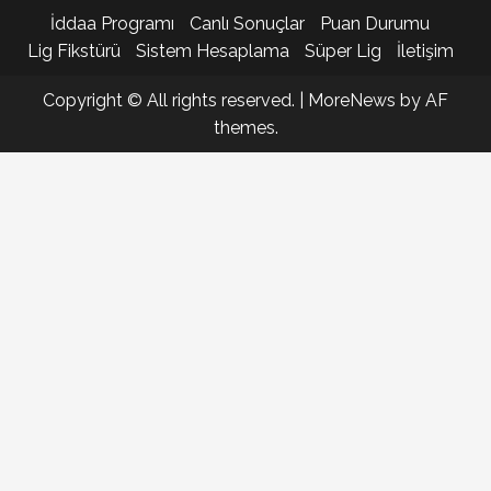
İddaa Programı
Canlı Sonuçlar
Puan Durumu
Lig Fikstürü
Sistem Hesaplama
Süper Lig
İletişim
Copyright © All rights reserved.
|
MoreNews
by AF
themes.