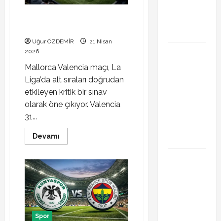
sürpriz
Mallorca Valencia maçı ne zaman
hamle
hangi kanalda canlı izle
bekleniyor
Uğur ÖZDEMİR
21 Nisan
PSG
2026
Arsenal
Mallorca Valencia maçı, La
Şampiyonlar
Liga’da alt sıraları doğrudan
Ligi final
etkileyen kritik bir sınav
maçı ne
olarak öne çıkıyor. Valencia
zaman
31...
hangi
Read
kanalda
Devamı
more
about
Xabi Alonso
Mallorca
Valencia
Arda Güler’i
maçı
ne
mi istiyor?
zaman
hangi
Chelsea
kanalda
canlı
iddiası
izle
Spor
transfer