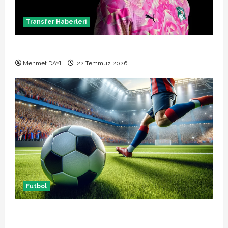
Transfer Haberleri
Alban Lafont Amedspor transferi açıklandı
Mehmet DAYI
22 Temmuz 2026
Futbol
Başakşehir Inter Turku maçı ne zaman saat kaçta
hangi kanalda