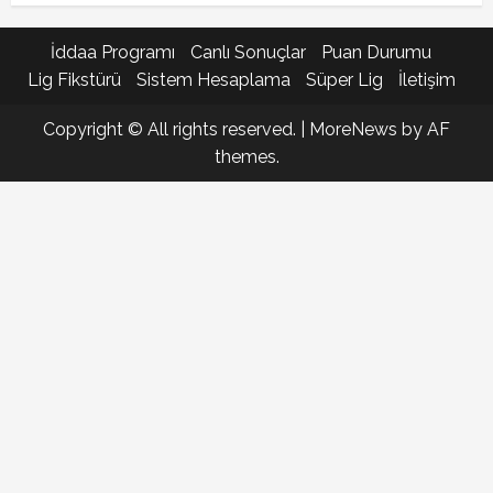
İddaa Programı
Canlı Sonuçlar
Puan Durumu
Lig Fikstürü
Sistem Hesaplama
Süper Lig
İletişim
Copyright © All rights reserved.
|
MoreNews
by AF
themes.