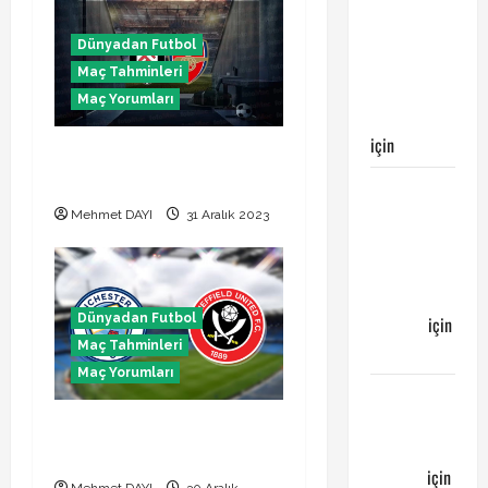
maçı
n
Galatasaray’ın
Dünyadan Futbol
galibiyeti
Maç Tahminleri
ile
Maç Yorumları
sonuçlandı
için
Egemen
Fulham Arsenal maçı canlı
izle
Galatasaray
Bucaspor
Mehmet DAYI
31 Aralık 2023
maçı ne
zaman
hangi
Dünyadan Futbol
kanalda
için
Maç Tahminleri
Bucaspor
Maç Yorumları
Sergen
YALÇIN’dan
Manchester City Sheffield
günün
United canlı izle
kuponu
için
Mehmet DAYI
30 Aralık