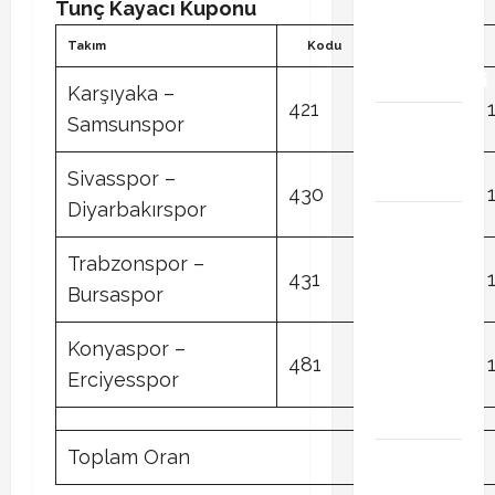
Tunç Kayacı Kuponu
transfer
Takım
Kodu
Tercih
gündemini
hareketlendirdi
Karşıyaka –
421
1
Trabzonspor’da
Samsunspor
İsak Vural
sürprizi!
Sivasspor –
430
1
Diyarbakırspor
Türkiye
Kuzey
Trabzonspor –
Makedonya
431
1
Bursaspor
hazırlık
maçı ne
Konyaspor
–
zaman
481
1
Erciyesspor
hangi
kanalda
Toplam Oran
Vedat
Muriqi