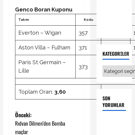
Fenerbahçe
Genco Boran Kuponu
transferinde
sıcak
Takım
Kodu
Tercih
gelişme!
Everton – Wigan
357
1
Aston Villa – Fulham
371
1
KATEGORILER
Paris St Germain –
373
1
Kategoriler
Lille
Toplam Oran:
3,60
SON
YORUMLAR
P
Önceki:
Galatasaray
Rıdvan Dilmen’den Bomba
o
Kayserispor
maçlar