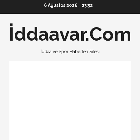
Skip
6 Ağustos 2026
23:52
to
content
İddaavar.Com
İddaa ve Spor Haberleri Sitesi