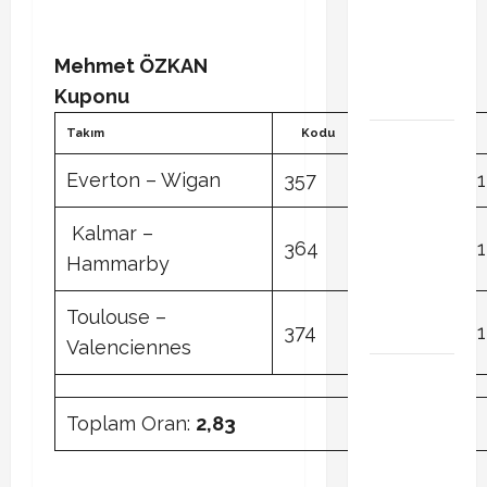
Transferde
sürpriz
Mehmet ÖZKAN
hamle
Kuponu
bekleniyor
Takım
Kodu
Tercih
PSG
Arsenal
Everton – Wigan
357
1
1
Şampiyonlar
Ligi final
Kalmar –
364
1
1
maçı ne
Hammarby
zaman
hangi
Toulouse –
kanalda
374
1
1
Valenciennes
Xabi Alonso
Arda Güler’i
Toplam Oran:
2,83
mi istiyor?
Chelsea
iddiası