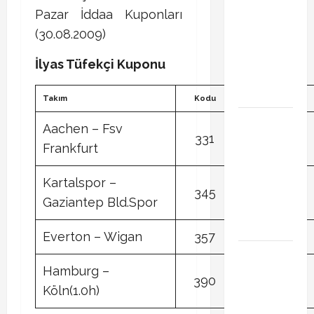
Başakşehir
Pazar İddaa Kuponları
Inter Turku
(30.08.2009)
maçı ne
zaman saat
İlyas Tüfekçi Kuponu
kaçta hangi
kanalda
Takım
Kodu
Tercih
Brahim Diaz
Aachen – Fsv
Galatasaray
331
1
Frankfurt
transferinde
son durum!
Kartalspor –
Bonservis
345
1
Gaziantep Bld.Spor
pazarlığı
başladı mı?
Everton – Wigan
357
1
Curtis
Hamburg –
Jones
390
1
Galatasaray
Köln(1.0h)
gündeminde!