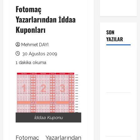
Fotomaç
Yazarlarından İddaa
Kuponları
SON
YAZILAR
Mehmet DAYI
30 Ağustos 2009
Manchester
City Phil
1 dakika okuma
Foden ile
sözleşme
yeniledi
Alban
Lafont
Amedspor
İddaa Kuponu
transferi
açıklandı
Fotomaç Yazarlarından