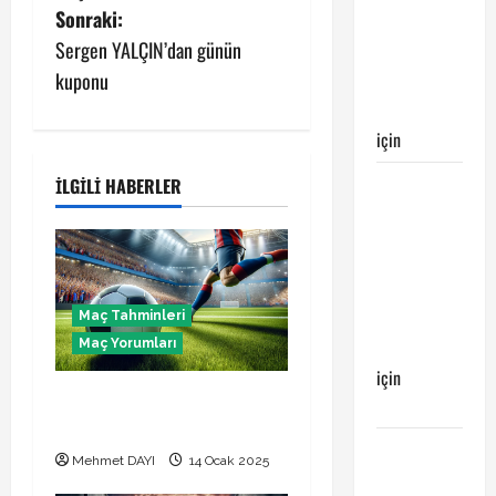
maçı
s
Sonraki:
Galatasaray’ın
Sergen YALÇIN’dan günün
galibiyeti
t
kuponu
ile
n
sonuçlandı
için
Emirhan
a
Galatasaray
İLGILI HABERLER
v
Kayserispor
maçı
i
Galatasaray’ın
g
galibiyeti
Maç Tahminleri
ile
a
Maç Yorumları
sonuçlandı
için
t
14 Ocak 2025 maç
Ertuğrul
yorumları
i
Galatasaray
Mehmet DAYI
14 Ocak 2025
Kayserispor
o