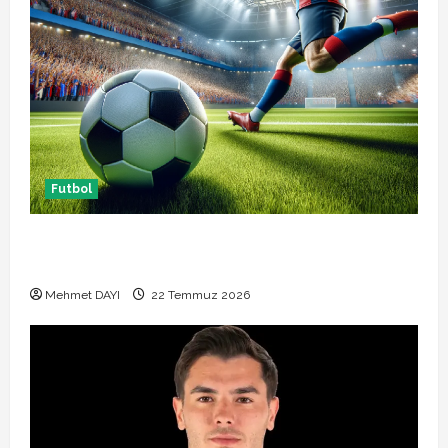
Futbol
Başakşehir Inter Turku maçı ne zaman saat kaçta
hangi kanalda
Mehmet DAYI
22 Temmuz 2026