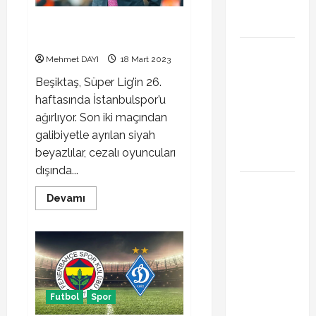
kaçta hangi
kanalda
Beşiktaş İstanbulspor maçı ne
zaman saat kaçta
Brahim Diaz
Mehmet DAYI
18 Mart 2023
Galatasaray
Beşiktaş, Süper Lig’in 26.
transferinde
haftasında İstanbulspor’u
son durum!
ağırlıyor. Son iki maçından
Bonservis
galibiyetle ayrılan siyah
pazarlığı
beyazlılar, cezalı oyuncuları
başladı mı?
dışında...
Curtis
Read
Devamı
Jones
more
about
Galatasaray
Beşiktaş
gündeminde!
İstanbulspor
maçı
Transferde
ne
zaman
sürpriz
saat
kaçta
hamle
Futbol
Spor
bekleniyor