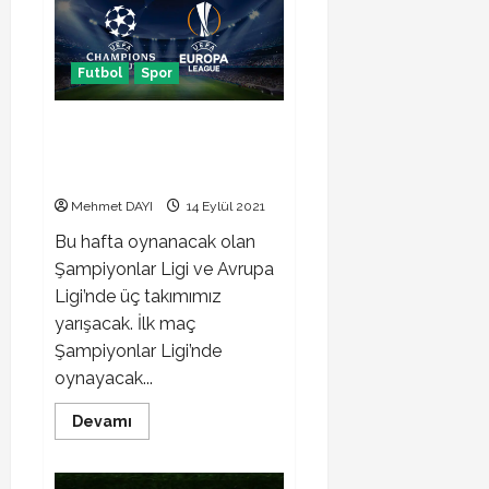
3-
0
sona
erdi
Futbol
Spor
Şimdi hedef Avrupa! Beşiktaş,
Galatasaray ve Fenerbahçe
Avrupa’yı fethedecek
Mehmet DAYI
14 Eylül 2021
Bu hafta oynanacak olan
Şampiyonlar Ligi ve Avrupa
Ligi’nde üç takımımız
yarışacak. İlk maç
Şampiyonlar Ligi’nde
oynayacak...
Read
Devamı
more
about
Şimdi
hedef