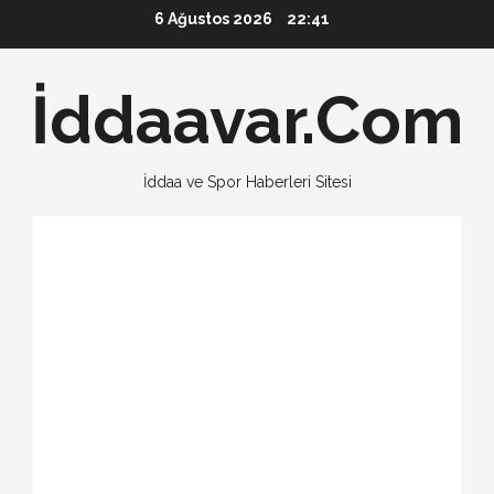
Skip
6 Ağustos 2026
22:41
to
content
İddaavar.Com
İddaa ve Spor Haberleri Sitesi