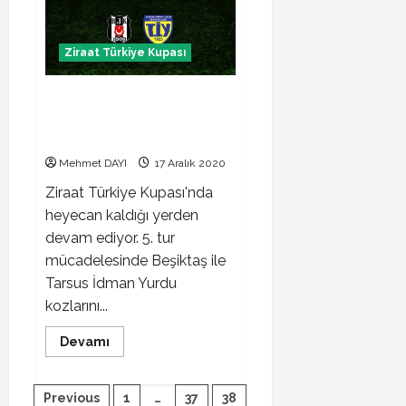
Avrupa!
Beşiktaş,
Galatasaray
ve
Ziraat Türkiye Kupası
Fenerbahçe
Avrupa’yı
fethedecek
Beşiktaş Tarsus İdman Yurdu
maçı ne zaman hangi kanalda
saat kaçta?
Mehmet DAYI
17 Aralık 2020
Ziraat Türkiye Kupası'nda
heyecan kaldığı yerden
devam ediyor. 5. tur
mücadelesinde Beşiktaş ile
Tarsus İdman Yurdu
kozlarını...
Read
Devamı
more
about
Beşiktaş
Yazı
Tarsus
Previous
1
…
37
38
İdman