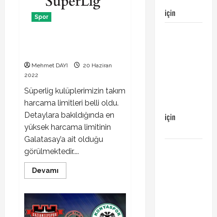
sonuçlandı
için
Emirhan
Spor
Galatasaray
2022 / 2023 sezonu takım
Kayserispor
harcama limitleri belli oldu
maçı
Mehmet DAYI
20 Haziran
Galatasaray’ın
2022
galibiyeti
Süperlig kulüplerimizin takım
ile
harcama limitleri belli oldu.
sonuçlandı
Detaylara bakıldığında en
için
yüksek harcama limitinin
Ertuğrul
Galatasay’a ait olduğu
Galatasaray
görülmektedir....
Kayserispor
Read
Devamı
maçı
more
Galatasaray’ın
about
2022
galibiyeti
/
2023
ile
sezonu