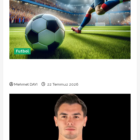
Futbol
Başakşehir Inter Turku maçı ne zaman saat kaçta
hangi kanalda
Mehmet DAYI
22 Temmuz 2026