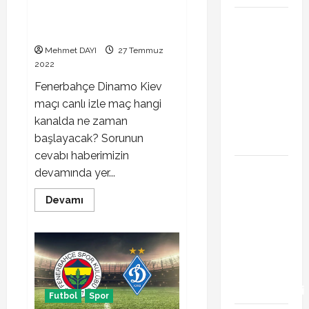
Fenerbahçe Dinamo Kiev maçı
PSG
canlı izle
Arsenal
Mehmet DAYI
27 Temmuz
Şampiyonlar
2022
Ligi final
Fenerbahçe Dinamo Kiev
maçı ne
maçı canlı izle maç hangi
zaman
kanalda ne zaman
hangi
başlayacak? Sorunun
kanalda
cevabı haberimizin
Xabi Alonso
devamında yer...
Arda Güler’i
Read
Devamı
mi istiyor?
more
Chelsea
about
Fenerbahçe
iddiası
Dinamo
Kiev
transfer
maçı
canlı
gündemini
izle
hareketlendirdi
Futbol
Spor