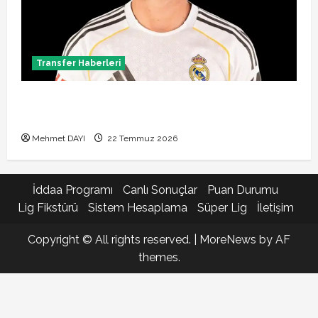
Transfer Haberleri
Brahim Diaz Galatasaray transferinde son durum!
Bonservis pazarlığı başladı mı?
Mehmet DAYI
22 Temmuz 2026
İddaa Programı
Canlı Sonuçlar
Puan Durumu
Lig Fikstürü
Sistem Hesaplama
Süper Lig
İletişim
Copyright © All rights reserved.
|
MoreNews
by AF
themes.