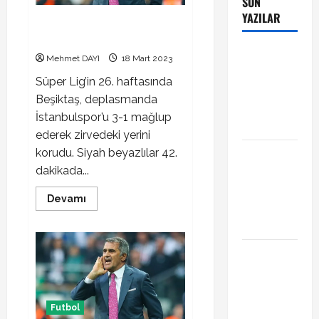
SON
YAZILAR
Beşiktaş İstanbulspor maç
sonucu 3-1
Manchester
Mehmet DAYI
18 Mart 2023
City Phil
Süper Lig’in 26. haftasında
Foden ile
Beşiktaş, deplasmanda
sözleşme
İstanbulspor’u 3-1 mağlup
yeniledi
ederek zirvedeki yerini
Alban
korudu. Siyah beyazlılar 42.
Lafont
dakikada...
Amedspor
Read
Devamı
transferi
more
about
açıklandı
Beşiktaş
İstanbulspor
maç
Başakşehir
sonucu
3-
Inter Turku
1
maçı ne
zaman saat
Futbol