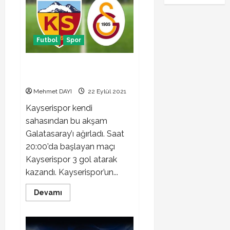
maçı
3-
2
sona
erdi
Futbol
Spor
Kayserispor Galatasaray maçı 3-
0 sona erdi
Mehmet DAYI
22 Eylül 2021
Kayserispor kendi
sahasından bu akşam
Galatasaray’ı ağırladı. Saat
20:00’da başlayan maçı
Kayserispor 3 gol atarak
kazandı. Kayserispor’un...
Read
Devamı
more
about
Kayserispor
Galatasaray
maçı