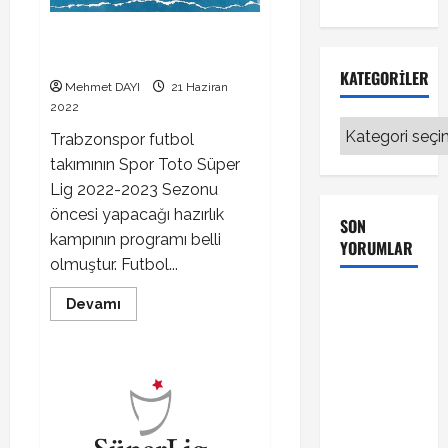
Trabzonspor kamp programı
belli oldu
KATEGORILER
Mehmet DAYI
21 Haziran
2022
Kategoriler
Trabzonspor futbol
takımının Spor Toto Süper
Lig 2022-2023 Sezonu
öncesi yapacağı hazırlık
SON
kampının programı belli
YORUMLAR
olmuştur. Futbol...
Galatasaray
Read
Devamı
more
Kayserispor
about
Trabzonspor
maçı
kamp
Galatasaray’ın
programı
belli
galibiyeti
oldu
ile