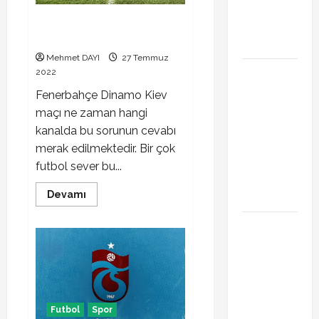
Trabzonspor’da
Fenerbahçe Dinamo Kiev maçı
İsak Vural
ne zaman hangi kanalda
sürprizi!
Mehmet DAYI
27 Temmuz
Türkiye
2022
Kuzey
Fenerbahçe Dinamo Kiev
Makedonya
maçı ne zaman hangi
hazırlık
kanalda bu sorunun cevabı
maçı ne
merak edilmektedir. Bir çok
zaman
futbol sever bu...
hangi
Read
kanalda
Devamı
more
about
Vedat
Fenerbahçe
Dinamo
Muriqi
Kiev
maçı
Fenerbahçe
ne
zaman
transferinde
hangi
kanalda
sıcak
Futbol
Spor
gelişme!