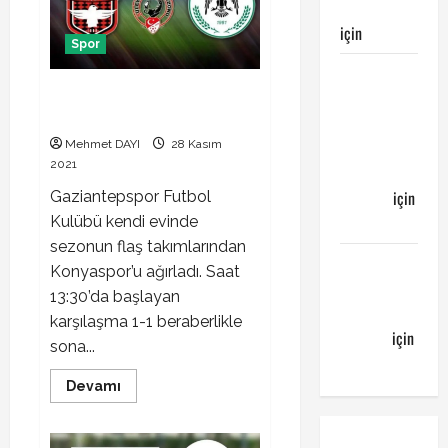
takım
sonuçlandı
harcama
limitleri
için
Egemen
belli
Spor
oldu
Galatasaray
Gaziantepspor Konyaspor maçı
Bucaspor
3-2 sona erdi
maçı ne
zaman
Mehmet DAYI
28 Kasım
2021
hangi
kanalda
için
Gaziantepspor Futbol
Bucaspor
Kulübü kendi evinde
sezonun flaş takımlarından
Sergen
Konyaspor’u ağırladı. Saat
YALÇIN’dan
13:30’da başlayan
günün
karşılaşma 1-1 beraberlikle
kuponu
için
sona...
emre
Read
Devamı
more
about
Gaziantepspor
Konyaspor