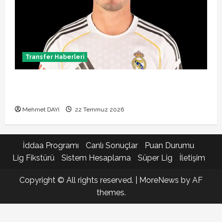
Transfer Haberleri
Brahim Diaz Galatasaray transferinde son durum!
Bonservis pazarlığı başladı mı?
Mehmet DAYI
22 Temmuz 2026
İddaa Programı
Canlı Sonuçlar
Puan Durumu
Lig Fikstürü
Sistem Hesaplama
Süper Lig
İletişim
Copyright © All rights reserved.
|
MoreNews
by AF
themes.