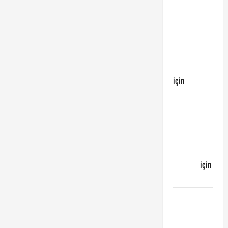
Kayserispor
maçı
Galatasaray’ın
galibiyeti
ile
sonuçlandı
için
Egemen
Galatasaray
Bucaspor
maçı ne
zaman
hangi
kanalda
için
Bucaspor
Sergen
YALÇIN’dan
günün