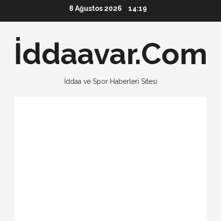
Skip
8 Ağustos 2026
14:19
to
content
İddaavar.Com
İddaa ve Spor Haberleri Sitesi