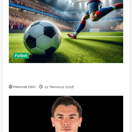
Futbol
Başakşehir Inter Turku maçı ne zaman saat kaçta
hangi kanalda
Mehmet DAYI
22 Temmuz 2026