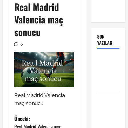
Real Madrid
Valencia maç
sonucu
SON
YAZILAR
0
Manchester
City Phil
Foden ile
sözleşme
yeniledi
Real Madrid Valencia
Alban
maç sonucu
Lafont
Amedspor
P
Önceki:
transferi
açıklandı
Real Madrid Valencia maç