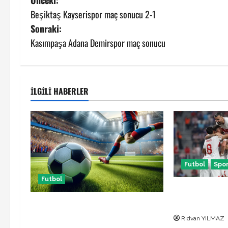
P
Beşiktaş Kayserispor maç sonucu 2-1
o
Sonraki:
s
Kasımpaşa Adana Demirspor maç sonucu
t
n
İLGILI HABERLER
a
v
i
Futbol
Spo
g
Futbol
a
Türkiye Kuzey
maçı ne zaman
Başakşehir Inter Turku maçı ne
t
zaman saat kaçta hangi kanalda
Rıdvan YILMAZ