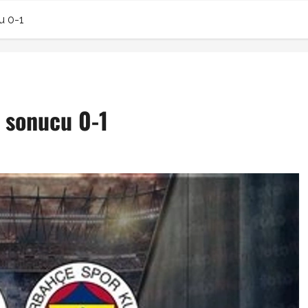
u 0-1
 sonucu 0-1