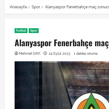
Anasayfa
Spor
Alanyaspor Fenerbahçe maç sonuc
Futbol
Spor
Alanyaspor Fenerbahçe maç
Mehmet DAYI
24 Eylül 2023
1 dakika okuma