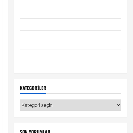
Xabi Alonso Arda Güler’i mi istiyor? Chelsea iddiası
transfer gündemini hareketlendirdi
Trabzonspor’da İsak Vural sürprizi!
Türkiye Kuzey Makedonya hazırlık maçı ne zaman
hangi kanalda
Vedat Muriqi Fenerbahçe transferinde sıcak
gelişme!
KATEGORILER
Kategoriler
SON YORUMLAR