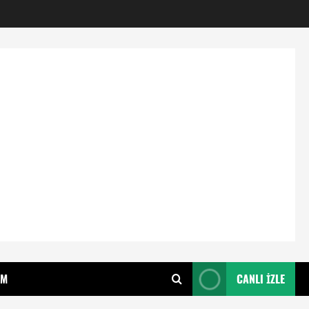
IM
CANLI İZLE