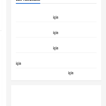
Galatasaray Kayserispor maçı Galatasaray’ın
galibiyeti ile sonuçlandı
için
Emirhan
Galatasaray Kayserispor maçı Galatasaray’ın
galibiyeti ile sonuçlandı
için
Ertuğrul
Galatasaray Kayserispor maçı Galatasaray’ın
galibiyeti ile sonuçlandı
için
Egemen
Galatasaray Bucaspor maçı ne zaman hangi kanalda
için
Bucaspor
Sergen YALÇIN’dan günün kuponu
için
emre