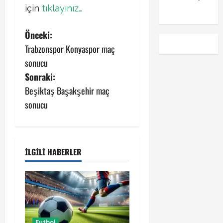
emre
için
tıklayınız…
P
Önceki:
Trabzonspor Konyaspor maç
o
sonucu
s
Sonraki:
Beşiktaş Başakşehir maç
t
sonucu
n
a
İLGILI HABERLER
v
i
g
Futbol