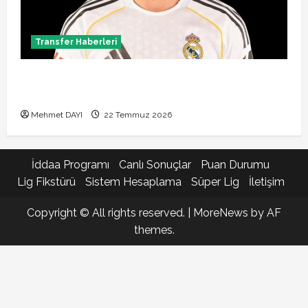
Transfer Haberleri
Brahim Diaz Galatasaray transferinde son durum!
Bonservis pazarlığı başladı mı?
Mehmet DAYI
22 Temmuz 2026
İddaa Programı
Canlı Sonuçlar
Puan Durumu
Lig Fikstürü
Sistem Hesaplama
Süper Lig
İletişim
Copyright © All rights reserved.
|
MoreNews
by AF
themes.