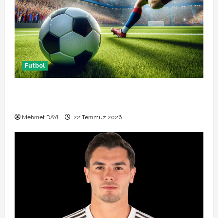
Futbol
Başakşehir Inter Turku maçı ne zaman saat kaçta
hangi kanalda
Mehmet DAYI
22 Temmuz 2026