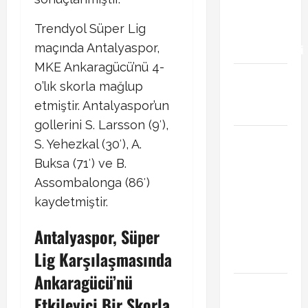
transfer
Trendyol Süper Lig
gündemini
maçında Antalyaspor,
hareketlendirdi
MKE Ankaragücü’nü 4-
Trabzonspor’da
0’lık skorla mağlup
İsak Vural
etmiştir. Antalyaspor’un
sürprizi!
gollerini S. Larsson (9′),
Türkiye
S. Yehezkal (30′), A.
Kuzey
Buksa (71′) ve B.
Makedonya
Assombalonga (86′)
hazırlık
kaydetmiştir.
maçı ne
zaman
Antalyaspor, Süper
hangi
Lig Karşılaşmasında
kanalda
Ankaragücü’nü
Vedat
Etkileyici Bir Skorla
Muriqi