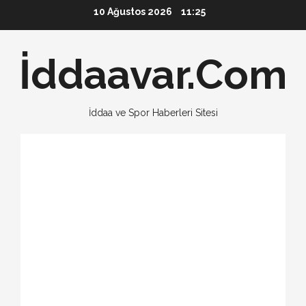
Skip
10 Ağustos 2026
11:25
to
content
İddaavar.Com
İddaa ve Spor Haberleri Sitesi