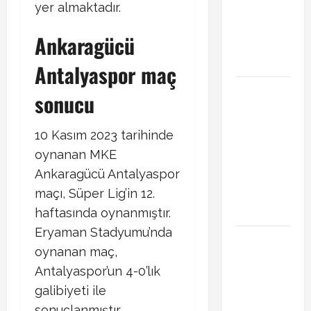
yer almaktadır.
Transferde
sürpriz
Ankaragücü
hamle
bekleniyor
Antalyaspor maç
PSG
sonucu
Arsenal
Şampiyonlar
10 Kasım 2023 tarihinde
Ligi final
oynanan MKE
maçı ne
Ankaragücü Antalyaspor
zaman
maçı, Süper Lig’in 12.
hangi
kanalda
haftasında oynanmıştır.
Eryaman Stadyumu’nda
Xabi Alonso
oynanan maç,
Arda Güler’i
Antalyaspor’un 4-0’lık
mi istiyor?
galibiyeti ile
Chelsea
iddiası
sonuçlanmıştır.