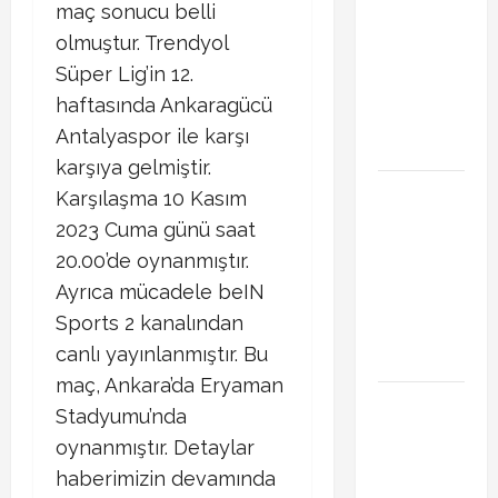
Başakşehir
maç sonucu belli
Inter Turku
olmuştur. Trendyol
maçı ne
Süper Lig’in 12.
zaman saat
haftasında Ankaragücü
kaçta hangi
Antalyaspor ile karşı
kanalda
karşıya gelmiştir.
Brahim Diaz
Karşılaşma 10 Kasım
Galatasaray
2023 Cuma günü saat
transferinde
20.00’de oynanmıştır.
son durum!
Ayrıca mücadele beIN
Bonservis
Sports 2 kanalından
pazarlığı
canlı yayınlanmıştır. Bu
başladı mı?
maç, Ankara’da Eryaman
Curtis
Stadyumu’nda
Jones
oynanmıştır. Detaylar
Galatasaray
haberimizin devamında
gündeminde!