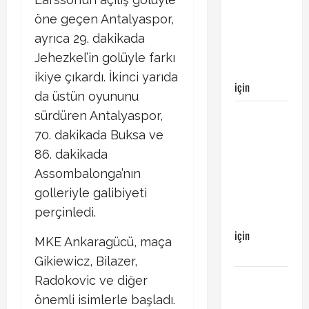
maçı
Galatasaray’ın
öne geçen Antalyaspor,
galibiyeti
ayrıca 29. dakikada
ile
Jehezkel’in golüyle farkı
sonuçlandı
ikiye çıkardı. İkinci yarıda
için
Emirhan
da üstün oyununu
Galatasaray
sürdüren Antalyaspor,
Kayserispor
70. dakikada Buksa ve
maçı
86. dakikada
Galatasaray’ın
Assombalonga’nın
galibiyeti
golleriyle galibiyeti
ile
perçinledi.
sonuçlandı
için
MKE Ankaragücü, maça
Ertuğrul
Gikiewicz, Bilazer,
Galatasaray
Radokovic ve diğer
Kayserispor
önemli isimlerle başladı.