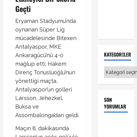
Fenerbahçe
Geçti
transferinde
sıcak
Eryaman Stadyumu’nda
gelişme!
oynanan Süper Lig
mücadelesinde Bitexen
Antalyaspor, MKE
KATEGORILER
Ankaragücü’nü 4-0
mağlup etti. Hakem
Kategoriler
Direnç Tonusluoğlu’nun
yönettiği maçta,
Antalyaspor’un golleri
Larsson, Jehezkel,
SON
YORUMLAR
Buksa ve
Assombalonga’dan geldi.
Galatasaray
Maçın 8. dakikasında
Kayserispor
Larsson’un açılış golüyle