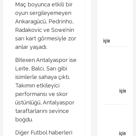
maçı
Maç boyunca etkili bir
Galatasaray’ın
oyun sergileyemeyen
galibiyeti
Ankaragücü, Pedrinho,
ile
Radakovic ve Sowe’nin
sonuçlandı
sarı kart görmesiyle zor
için
Egemen
anlar yaşadı.
Galatasaray
Bucaspor
Bitexen Antalyaspor ise
maçı ne
Leite, Balcı, Sarı gibi
zaman
isimlerle sahaya çıktı.
hangi
Takımın etkileyici
kanalda
için
performansı ve skor
Bucaspor
üstünlüğü, Antalyaspor
Sergen
taraftarlarını sevince
YALÇIN’dan
boğdu.
günün
Diğer Futbol haberleri
kuponu
için