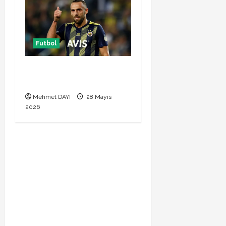
Futbol
Vedat Muriqi Fenerbahçe
transferinde sıcak gelişme!
Mehmet DAYI
28 Mayıs
2026