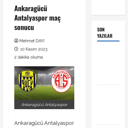
Ankaragücü
Antalyaspor maç
sonucu
SON
YAZILAR
Mehmet DAYI
10 Kasım 2023
Manchester
City Phil
2 dakika okuma
Foden ile
sözleşme
yeniledi
Alban
Lafont
Amedspor
Ankaragücü Antalyaspor
transferi
açıklandı
Ankaragücü Antalyaspor