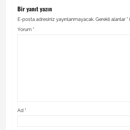
t
Bir yanıt yazın
n
E-posta adresiniz yayınlanmayacak.
Gerekli alanlar
*
i
Yorum
*
a
v
i
g
a
t
i
Ad
*
o