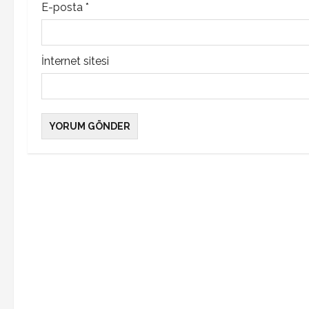
n
E-posta
*
İnternet sitesi