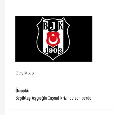
Beşiktaş
P
Önceki:
Beşiktaş Aşçıoğlu İnşaat krizinde son perde
o
s