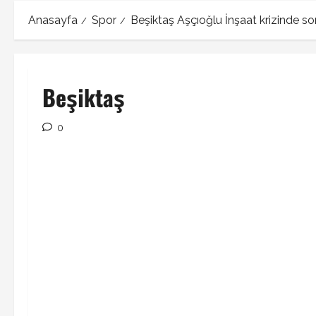
Anasayfa
Spor
Beşiktaş Aşçıoğlu İnşaat krizinde s
Beşiktaş
0