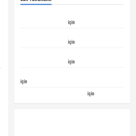
Galatasaray Kayserispor maçı Galatasaray’ın
galibiyeti ile sonuçlandı
için
Emirhan
Galatasaray Kayserispor maçı Galatasaray’ın
galibiyeti ile sonuçlandı
için
Ertuğrul
Galatasaray Kayserispor maçı Galatasaray’ın
galibiyeti ile sonuçlandı
için
Egemen
Galatasaray Bucaspor maçı ne zaman hangi kanalda
için
Bucaspor
Sergen YALÇIN’dan günün kuponu
için
emre