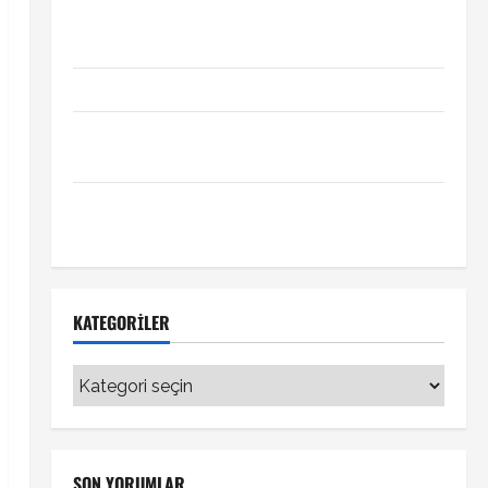
Xabi Alonso Arda Güler’i mi istiyor? Chelsea iddiası
transfer gündemini hareketlendirdi
Trabzonspor’da İsak Vural sürprizi!
Türkiye Kuzey Makedonya hazırlık maçı ne zaman
hangi kanalda
Vedat Muriqi Fenerbahçe transferinde sıcak
gelişme!
KATEGORILER
Kategoriler
SON YORUMLAR