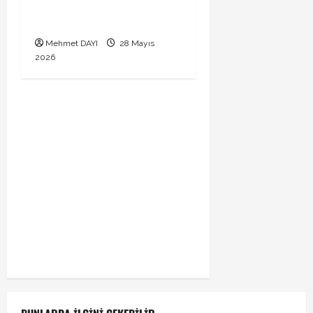
Vedat Muriqi Fenerbahçe
transferinde sıcak gelişme!
Mehmet DAYI
28 Mayıs
2026