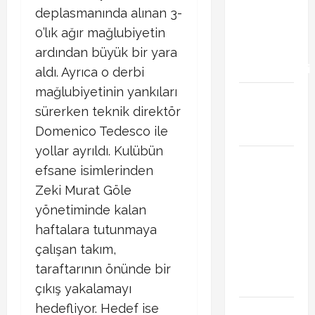
deplasmanında alınan 3-
iddiası
transfer
0’lık ağır mağlubiyetin
gündemini
ardından büyük bir yara
hareketlendirdi
aldı. Ayrıca o derbi
mağlubiyetinin yankıları
Trabzonspor’da
sürerken teknik direktör
İsak Vural
sürprizi!
Domenico Tedesco ile
yollar ayrıldı. Kulübün
Türkiye
efsane isimlerinden
Kuzey
Zeki Murat Göle
Makedonya
yönetiminde kalan
hazırlık
maçı ne
haftalara tutunmaya
zaman
çalışan takım,
hangi
taraftarının önünde bir
kanalda
çıkış yakalamayı
hedefliyor. Hedef ise
Vedat