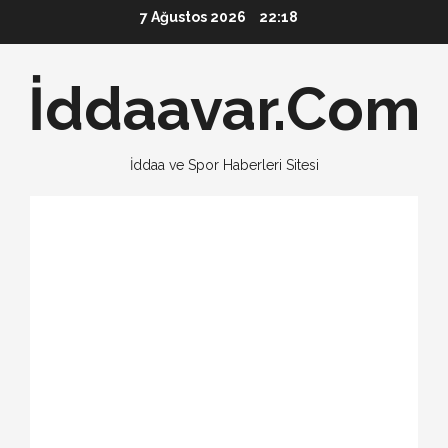
Skip
7 Ağustos 2026
22:18
to
content
İddaavar.Com
İddaa ve Spor Haberleri Sitesi