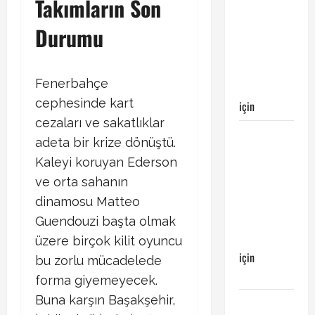
Takımların Son
Kayserispor
maçı
Durumu
Galatasaray’ın
galibiyeti
ile
Fenerbahçe
sonuçlandı
cephesinde kart
için
Emirhan
cezaları ve sakatlıklar
Galatasaray
adeta bir krize dönüştü.
Kayserispor
Kaleyi koruyan Ederson
maçı
ve orta sahanın
Galatasaray’ın
dinamosu Matteo
galibiyeti
Guendouzi başta olmak
ile
sonuçlandı
üzere birçok kilit oyuncu
için
bu zorlu mücadelede
Ertuğrul
forma giyemeyecek.
Buna karşın Başakşehir,
Galatasaray