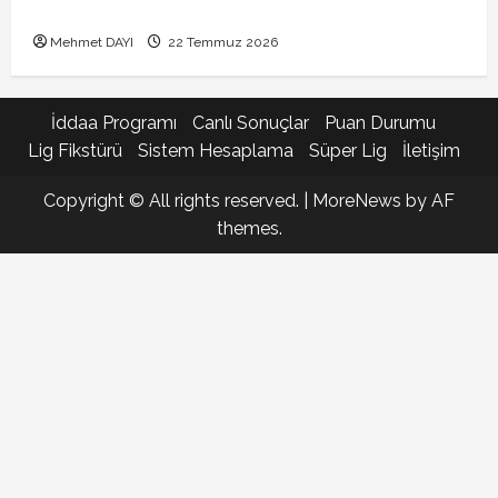
Bonservis pazarlığı başladı mı?
Mehmet DAYI
22 Temmuz 2026
İddaa Programı
Canlı Sonuçlar
Puan Durumu
Lig Fikstürü
Sistem Hesaplama
Süper Lig
İletişim
Copyright © All rights reserved.
|
MoreNews
by AF
themes.