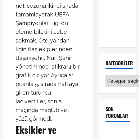
Muriqi
net: sezonu ikinci sırada
Fenerbahçe
tamamlayarak UEFA
transferinde
Şampiyonlar Ligi ön
sıcak
eleme biletini cebe
gelişme!
sokmak. Öte yandan
ligin flaş ekiplerinden
Başakşehir, Nuri Şahin
KATEGORILER
yönetiminde istikrarlı bir
grafik çiziyor. Ayrıca 51
Kategoriler
puanla 5. sırada haftaya
giren turuncu-
lacivertliler, son 5
SON
maçında mağlubiyet
YORUMLAR
yüzü görmedi.
Eksikler ve
Galatasaray