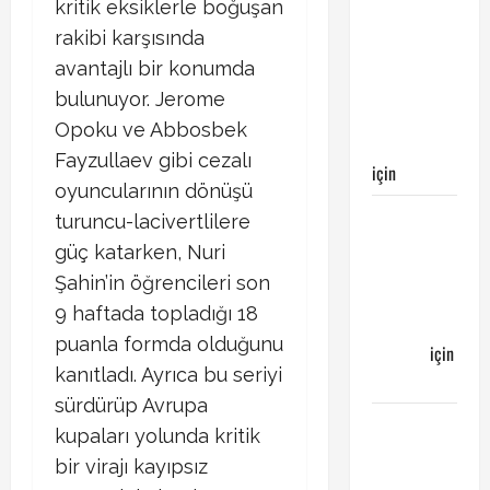
kritik eksiklerle boğuşan
Kayserispor
maçı
rakibi karşısında
Galatasaray’ın
avantajlı bir konumda
galibiyeti
bulunuyor. Jerome
ile
Opoku ve Abbosbek
sonuçlandı
Fayzullaev gibi cezalı
için
Egemen
oyuncularının dönüşü
Galatasaray
turuncu-lacivertlilere
Bucaspor
güç katarken, Nuri
maçı ne
Şahin’in öğrencileri son
zaman
9 haftada topladığı 18
hangi
puanla formda olduğunu
kanalda
için
kanıtladı. Ayrıca bu seriyi
Bucaspor
sürdürüp Avrupa
Sergen
kupaları yolunda kritik
YALÇIN’dan
bir virajı kayıpsız
günün