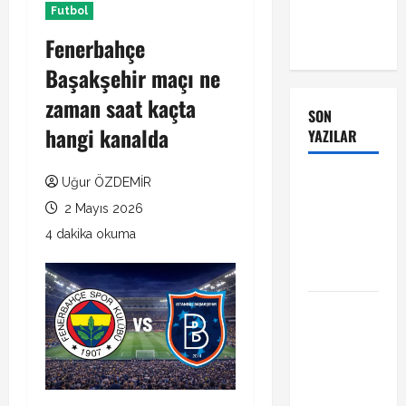
Futbol
Fenerbahçe
Başakşehir maçı ne
zaman saat kaçta
SON
hangi kanalda
YAZILAR
Manchester
Uğur ÖZDEMİR
City Phil
2 Mayıs 2026
Foden ile
4 dakika okuma
sözleşme
yeniledi
Alban
Lafont
Amedspor
transferi
açıklandı