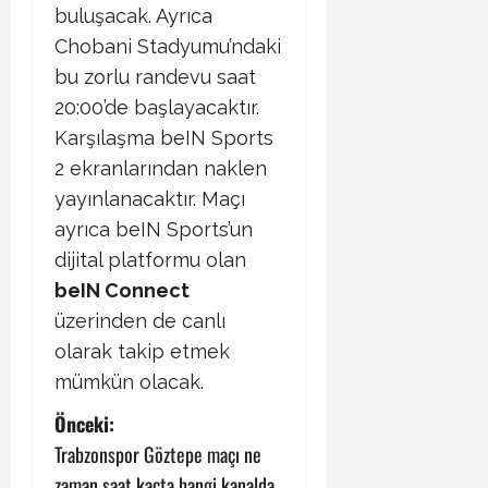
buluşacak. Ayrıca
Chobani Stadyumu’ndaki
bu zorlu randevu saat
20:00’de başlayacaktır.
Karşılaşma beIN Sports
2 ekranlarından naklen
yayınlanacaktır. Maçı
ayrıca beIN Sports’un
dijital platformu olan
beIN Connect
üzerinden de canlı
olarak takip etmek
mümkün olacak.
P
Önceki:
Trabzonspor Göztepe maçı ne
o
zaman saat kaçta hangi kanalda