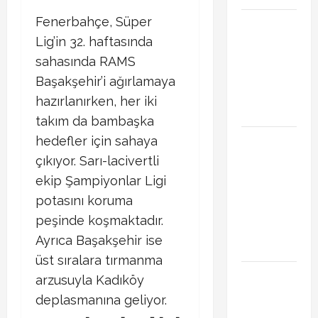
Fenerbahçe
, Süper
Başakşehir
Inter Turku
Lig’in 32. haftasında
maçı ne
sahasında RAMS
zaman saat
Başakşehir’i ağırlamaya
kaçta hangi
hazırlanırken, her iki
kanalda
takım da bambaşka
Brahim Diaz
hedefler için sahaya
Galatasaray
çıkıyor. Sarı-lacivertli
transferinde
ekip Şampiyonlar Ligi
son durum!
potasını koruma
Bonservis
peşinde koşmaktadır.
pazarlığı
Ayrıca Başakşehir ise
başladı mı?
üst sıralara tırmanma
Curtis
arzusuyla Kadıköy
Jones
deplasmanına geliyor.
Galatasaray