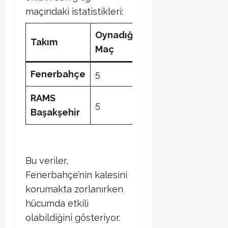
maçındaki istatistikleri:
Oynadığı
Takım
Galibiyet
Berabe
Maç
Fenerbahçe
5
3
1
RAMS
5
2
3
Başakşehir
Bu veriler,
Fenerbahçe’nin kalesini
korumakta zorlanırken
hücumda etkili
olabildiğini gösteriyor.