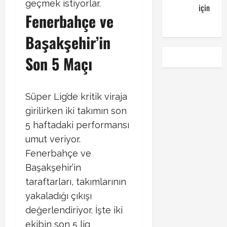
geçmek istiyorlar.
kuponu
için
Fenerbahçe ve
emre
Başakşehir’in
Son 5 Maçı
Süper Lig’de kritik viraja
girilirken iki takımın son
5 haftadaki performansı
umut veriyor.
Fenerbahçe ve
Başakşehir’in
taraftarları, takımlarının
yakaladığı çıkışı
değerlendiriyor. İşte iki
ekibin son 5 lig