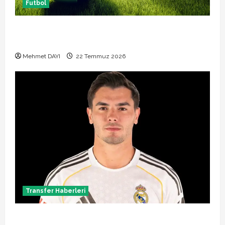
Futbol
Başakşehir Inter Turku maçı ne zaman saat kaçta
hangi kanalda
Mehmet DAYI
22 Temmuz 2026
Transfer Haberleri
Brahim Diaz Galatasaray transferinde son durum!