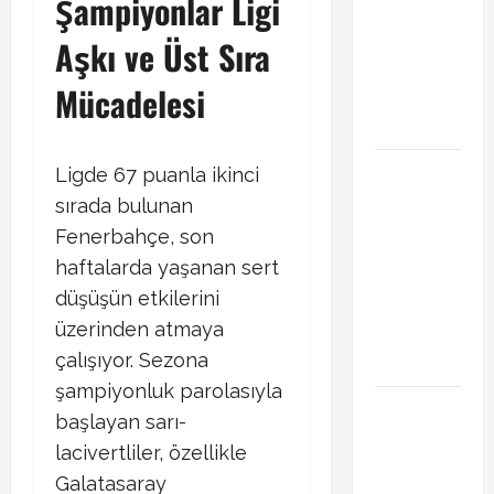
Şampiyonlar Ligi
gündeminde!
Transferde
Aşkı ve Üst Sıra
sürpriz
Mücadelesi
hamle
bekleniyor
PSG
Ligde 67 puanla ikinci
Arsenal
sırada bulunan
Şampiyonlar
Fenerbahçe, son
Ligi final
haftalarda yaşanan sert
maçı ne
düşüşün etkilerini
zaman
üzerinden atmaya
hangi
çalışıyor. Sezona
kanalda
şampiyonluk parolasıyla
Xabi Alonso
başlayan sarı-
Arda Güler’i
lacivertliler, özellikle
mi istiyor?
Galatasaray
Chelsea