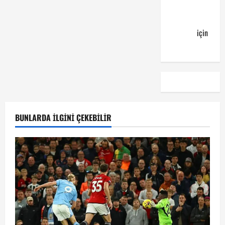
YALÇIN’dan
günün
kuponu
için
emre
BUNLARDA İLGINI ÇEKEBILIR