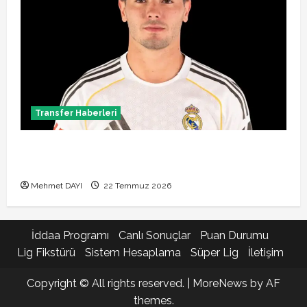
Transfer Haberleri
Brahim Diaz Galatasaray transferinde son durum!
Bonservis pazarlığı başladı mı?
Mehmet DAYI
22 Temmuz 2026
İddaa Programı
Canlı Sonuçlar
Puan Durumu
Lig Fikstürü
Sistem Hesaplama
Süper Lig
İletişim
Copyright © All rights reserved.
|
MoreNews
by AF
themes.