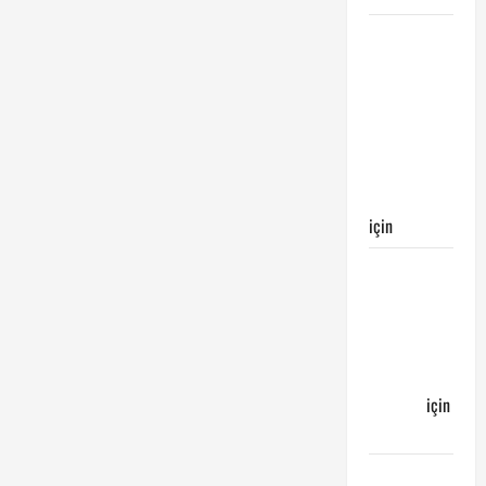
Galatasaray
Kayserispor
maçı
Galatasaray’ın
galibiyeti
ile
sonuçlandı
için
Egemen
Galatasaray
Bucaspor
maçı ne
zaman
hangi
kanalda
için
Bucaspor
Sergen