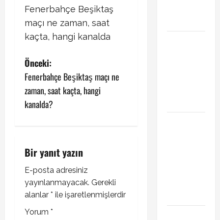
transferi
Fenerbahçe Beşiktaş
açıklandı
maçı ne zaman, saat
kaçta, hangi kanalda
Başakşehir
Inter Turku
P
Önceki:
maçı ne
Fenerbahçe Beşiktaş maçı ne
zaman saat
o
kaçta hangi
zaman, saat kaçta, hangi
s
kanalda
kanalda?
Brahim Diaz
t
Galatasaray
n
transferinde
Bir yanıt yazın
son durum!
a
Bonservis
E-posta adresiniz
pazarlığı
yayınlanmayacak.
Gerekli
v
başladı mı?
alanlar
*
ile işaretlenmişlerdir
i
Yorum
*
Curtis