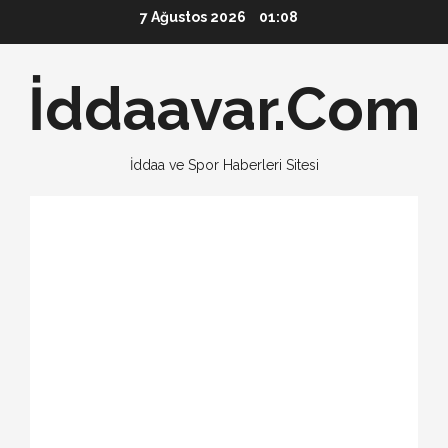
Skip
7 Ağustos 2026
01:08
to
content
İddaavar.Com
İddaa ve Spor Haberleri Sitesi