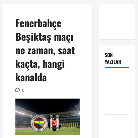
Fenerbahçe
Beşiktaş maçı
ne zaman, saat
SON
kaçta, hangi
YAZILAR
kanalda
Manchester
City Phil
0
Foden ile
sözleşme
yeniledi
Alban
Lafont
Amedspor