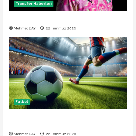
Transfer Haberleri
Alban Lafont Amedspor transferi açıklandı
Mehmet DAYI
22 Temmuz 2026
Futbol
Başakşehir Inter Turku maçı ne zaman saat kaçta
hangi kanalda
Mehmet DAYI
22 Temmuz 2026