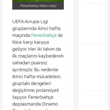
Fenerbahçe Nice maçı
Başakşehir
Inter Turku
maçı ne
UEFA Avrupa Ligi
zaman saat
gruplarında ikinci hafta
kaçta hangi
maçında
Fenerbahçe
ile
kanalda
Nice karşı karşıya
Brahim Diaz
geliyor. Her iki takım da
Galatasaray
ilk maçlarını kaybederek
transferinde
sahadan puansız
son durum!
ayrılmıştır. Bu nedenle
Bonservis
ikinci hafta mücadelesi,
pazarlığı
gruptaki dengeleri
başladı mı?
değiştirme potansiyeli
Curtis
taşıyor. Fenerbahçe
Jones
deplasmanda Dinamo
Galatasaray