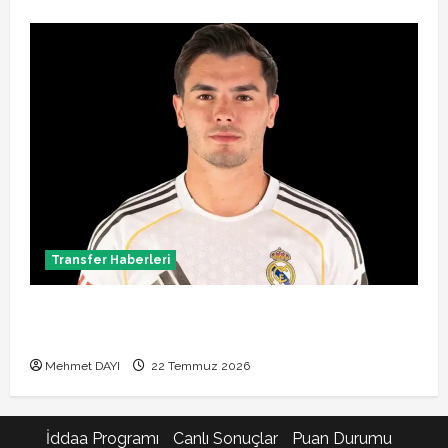
Transfer Haberleri
Brahim Diaz Galatasaray transferinde son durum!
Bonservis pazarlığı başladı mı?
Mehmet DAYI
22 Temmuz 2026
İddaa Programı
Canlı Sonuçlar
Puan Durumu