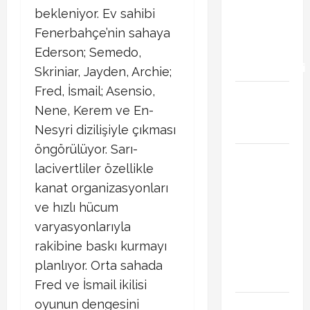
bekleniyor. Ev sahibi
iddiası
transfer
Fenerbahçe’nin sahaya
gündemini
Ederson; Semedo,
hareketlendirdi
Skriniar, Jayden, Archie;
Fred, İsmail; Asensio,
Trabzonspor’da
Nene, Kerem ve En-
İsak Vural
sürprizi!
Nesyri dizilişiyle çıkması
öngörülüyor. Sarı-
Türkiye
lacivertliler özellikle
Kuzey
kanat organizasyonları
Makedonya
ve hızlı hücum
hazırlık
maçı ne
varyasyonlarıyla
zaman
rakibine baskı kurmayı
hangi
planlıyor. Orta sahada
kanalda
Fred ve İsmail ikilisi
oyunun dengesini
Vedat