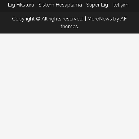
Lig Fikstürü
Sistem Hesaplama
Süper Lig
İletişim
Copyright © All rights reserved.
|
MoreNews
by AF
themes.