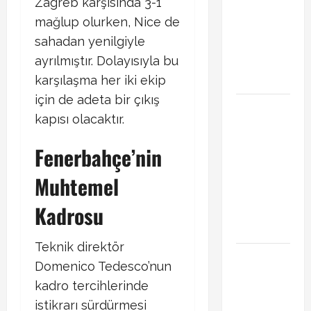
Zagreb karşısında 3-1
gündeminde!
mağlup olurken, Nice de
Transferde
sahadan yenilgiyle
sürpriz
ayrılmıştır. Dolayısıyla bu
hamle
bekleniyor
karşılaşma her iki ekip
için de adeta bir çıkış
PSG
kapısı olacaktır.
Arsenal
Şampiyonlar
Fenerbahçe’nin
Ligi final
maçı ne
Muhtemel
zaman
Kadrosu
hangi
kanalda
Teknik direktör
Xabi Alonso
Domenico Tedesco’nun
Arda Güler’i
kadro tercihlerinde
mi istiyor?
istikrarı sürdürmesi
Chelsea