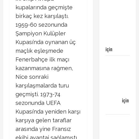
Kayserispor
kupalarında geçmişte
maçı
birkaç kez karşılaştı.
Galatasaray’ın
1959-60 sezonunda
galibiyeti
ile
Şampiyon Kulüpler
sonuçlandı
Kupası’nda oynanan üç
için
Egemen
maçlık eşleşmede
Fenerbahçe ilk maçı
Galatasaray
kazanmasına rağmen,
Bucaspor
maçı ne
Nice sonraki
zaman
karşılaşmalarda turu
hangi
geçmişti. 1973-74
kanalda
için
sezonunda UEFA
Bucaspor
Kupası’nda yeniden karşı
Sergen
karşıya gelen taraflar
YALÇIN’dan
arasında yine Fransız
günün
ekibi avantaj sağlamıştı.