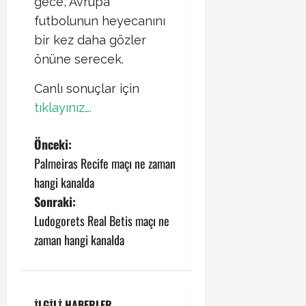
gece, Avrupa
futbolunun heyecanını
bir kez daha gözler
önüne serecek.
Canlı sonuçlar için
tıklayınız….
P
Önceki:
Palmeiras Recife maçı ne zaman
o
hangi kanalda
s
Sonraki:
Ludogorets Real Betis maçı ne
t
zaman hangi kanalda
n
a
İLGILI HABERLER