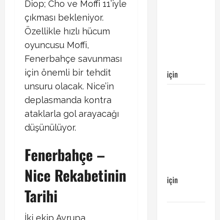
Kayserispor
Diop; Cho ve Moffi 11’iyle
maçı
çıkması bekleniyor.
Galatasaray’ın
Özellikle hızlı hücum
galibiyeti
oyuncusu Moffi,
ile
Fenerbahçe savunması
sonuçlandı
için önemli bir tehdit
için
Emirhan
unsuru olacak. Nice’in
Galatasaray
deplasmanda kontra
Kayserispor
ataklarla gol arayacağı
maçı
düşünülüyor.
Galatasaray’ın
galibiyeti
Fenerbahçe –
ile
sonuçlandı
Nice Rekabetinin
için
Tarihi
Ertuğrul
Galatasaray
İki ekip Avrupa