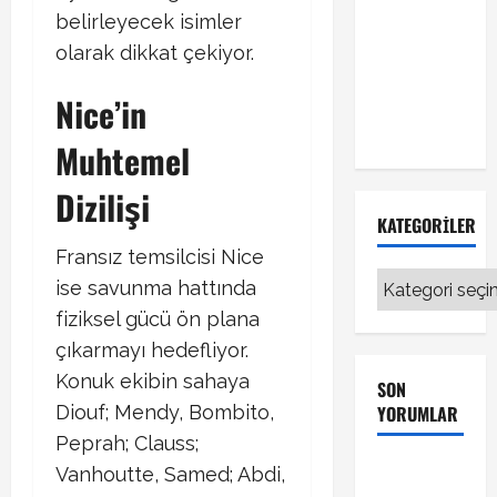
Muriqi
belirleyecek isimler
Fenerbahçe
olarak dikkat çekiyor.
transferinde
Nice’in
sıcak
gelişme!
Muhtemel
Dizilişi
KATEGORILER
Fransız temsilcisi Nice
Kategoriler
ise savunma hattında
fiziksel gücü ön plana
çıkarmayı hedefliyor.
Konuk ekibin sahaya
SON
Diouf; Mendy, Bombito,
YORUMLAR
Peprah; Clauss;
Galatasaray
Vanhoutte, Samed; Abdi,