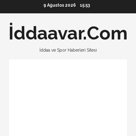
Skip
9 Ağustos 2026
15:53
to
content
İddaavar.Com
İddaa ve Spor Haberleri Sitesi