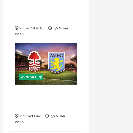
Braga Freiburg maçı ne
zaman saat kaçta hangi
kanalda
Rıdvan YILMAZ
30 Nisan
2026
Avrupa Ligi
Nottingham Forest Aston
Villa maçı ne zaman hangi
kanalda
Mehmet DAYI
30 Nisan
2026