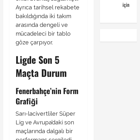
kuponu
için
Ayrıca tarihsel rekabete
emre
bakıldığında iki takım
arasında dengeli ve
mücadeleci bir tablo
göze çarpıyor.
Ligde Son 5
Maçta Durum
Fenerbahçe’nin Form
Grafiği
Sarı-lacivertliler Süper
Lig ve Avrupa’daki son
maçlarında dalgalı bir
performans sergiledi.