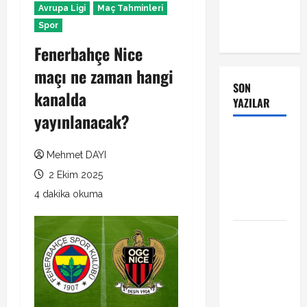
Avrupa Ligi
Maç Tahminleri
Spor
Fenerbahçe Nice
maçı ne zaman hangi
SON
kanalda
YAZILAR
yayınlanacak?
Manchester
City Phil
Mehmet DAYI
Foden ile
2 Ekim 2025
sözleşme
4 dakika okuma
yeniledi
Alban
Lafont
Amedspor
transferi
açıklandı