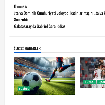
P
Önceki:
İtalya Dominik Cumhuriyeti voleybol kadınlar maçını İtalya 
o
Sonraki:
s
Galatasaray’da Gabriel Sara iddiası
t
n
İLGILI HABERLER
a
v
i
Futbol
Spo
g
Futbol
a
Türkiye Kuzey
maçı ne zaman
Başakşehir Inter Turku maçı ne