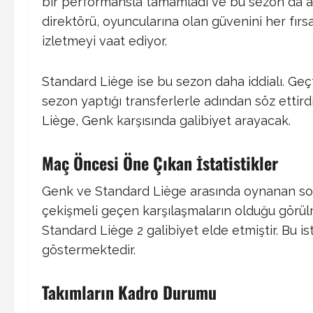
bir performansla tamamladı ve bu sezon da ayn
direktörü, oyuncularına olan güvenini her fırsat
izletmeyi vaat ediyor.
Standard Liège ise bu sezon daha iddialı. Geçt
sezon yaptığı transferlerle adından söz ettird
Liège, Genk karşısında galibiyet arayacak.
Maç Öncesi Öne Çıkan İstatistikler
Genk ve Standard Liège arasında oynanan son
çekişmeli geçen karşılaşmaların olduğu görülm
Standard Liège 2 galibiyet elde etmiştir. Bu is
göstermektedir.
Takımların Kadro Durumu