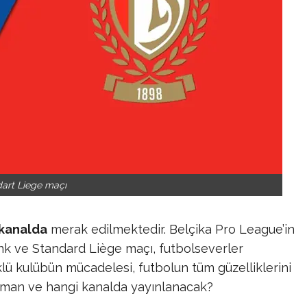
art Liege maçı
 kanalda
merak edilmektedir. Belçika Pro League’in
nk ve Standard Liège maçı, futbolseverler
lü kulübün mücadelesi, futbolun tüm güzelliklerini
aman ve hangi kanalda yayınlanacak?