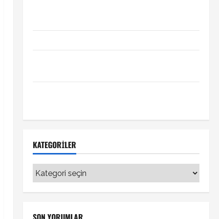
Xabi Alonso Arda Güler’i mi istiyor? Chelsea iddiası
transfer gündemini hareketlendirdi
Trabzonspor’da İsak Vural sürprizi!
Türkiye Kuzey Makedonya hazırlık maçı ne zaman
hangi kanalda
Vedat Muriqi Fenerbahçe transferinde sıcak
gelişme!
KATEGORILER
Kategoriler
SON YORUMLAR