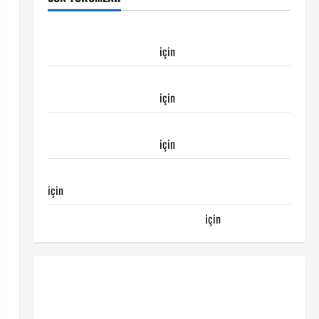
Galatasaray Kayserispor maçı Galatasaray’ın
galibiyeti ile sonuçlandı
için
Emirhan
Galatasaray Kayserispor maçı Galatasaray’ın
galibiyeti ile sonuçlandı
için
Ertuğrul
Galatasaray Kayserispor maçı Galatasaray’ın
galibiyeti ile sonuçlandı
için
Egemen
Galatasaray Bucaspor maçı ne zaman hangi kanalda
için
Bucaspor
Sergen YALÇIN’dan günün kuponu
için
emre