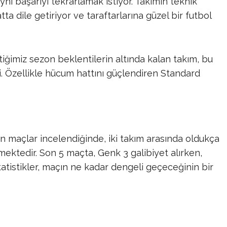
ı başarıyı tekrarlamak istiyor. Takımın teknik
ta dile getiriyor ve taraftarlarına güzel bir futbol
iğimiz sezon beklentilerin altında kalan takım, bu
i. Özellikle hücum hattını güçlendiren Standard
 maçlar incelendiğinde, iki takım arasında oldukça
ektedir. Son 5 maçta, Genk 3 galibiyet alırken,
tatistikler, maçın ne kadar dengeli geçeceğinin bir