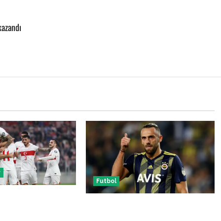
kazandı
r
Futbol
 Makedonya hazırlık
Vedat Muriqi Fenerbahçe
 hangi kanalda
transferinde sıcak gelişme!