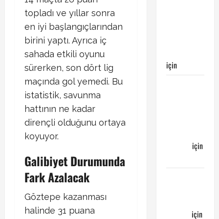
maçı
topladı ve yıllar sonra
Galatasaray’ın
en iyi başlangıçlarından
galibiyeti
ile
birini yaptı. Ayrıca iç
sonuçlandı
sahada etkili oyunu
için
Egemen
sürerken, son dört lig
maçında gol yemedi. Bu
Galatasaray
istatistik, savunma
Bucaspor
maçı ne
hattının ne kadar
zaman
dirençli olduğunu ortaya
hangi
koyuyor.
kanalda
için
Galibiyet Durumunda
Bucaspor
Fark Azalacak
Sergen
YALÇIN’dan
Göztepe kazanması
günün
halinde 31 puana
kuponu
için