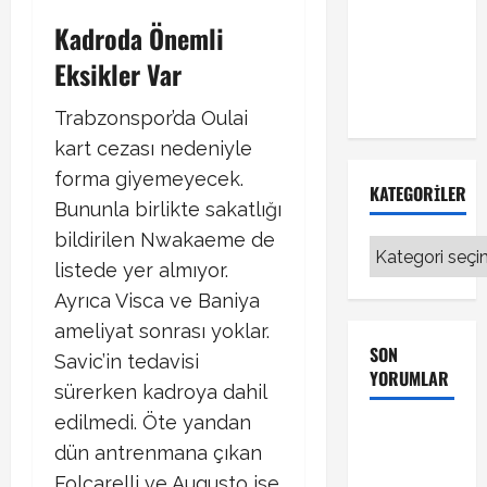
Fenerbahçe
Kadroda Önemli
transferinde
Eksikler Var
sıcak
gelişme!
Trabzonspor’da Oulai
kart cezası nedeniyle
forma giyemeyecek.
KATEGORILER
Bununla birlikte sakatlığı
bildirilen Nwakaeme de
Kategoriler
listede yer almıyor.
Ayrıca Visca ve Baniya
ameliyat sonrası yoklar.
SON
Savic’in tedavisi
YORUMLAR
sürerken kadroya dahil
edilmedi. Öte yandan
Galatasaray
dün antrenmana çıkan
Kayserispor
Folcarelli ve Augusto ise