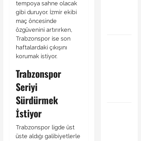
tempoya sahne olacak
Transferde
gibi duruyor. İzmir ekibi
sürpriz
hamle
maç öncesinde
bekleniyor
özgüvenini artırırken,
Trabzonspor ise son
PSG
haftalardaki çıkışını
Arsenal
korumak istiyor.
Şampiyonlar
Ligi final
Trabzonspor
maçı ne
zaman
Seriyi
hangi
kanalda
Sürdürmek
Xabi Alonso
İstiyor
Arda Güler’i
mi istiyor?
Trabzonspor ligde üst
Chelsea
üste aldığı galibiyetlerle
iddiası