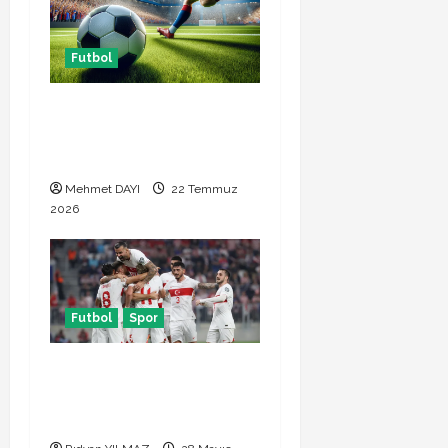
g
a
Futbol
t
Başakşehir Inter Turku maçı
ne zaman saat kaçta hangi
i
kanalda
o
Mehmet DAYI
22 Temmuz
2026
n
Futbol
Spor
Türkiye Kuzey Makedonya
hazırlık maçı ne zaman
hangi kanalda