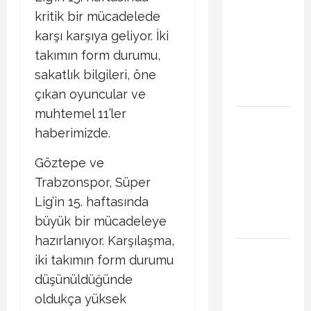
Başakşehir
kritik bir mücadelede
Inter Turku
karşı karşıya geliyor. İki
maçı ne
takımın form durumu,
zaman saat
kaçta hangi
sakatlık bilgileri, öne
kanalda
çıkan oyuncular ve
muhtemel 11’ler
Brahim Diaz
haberimizde.
Galatasaray
transferinde
Göztepe ve
son durum!
Trabzonspor, Süper
Bonservis
Lig’in 15. haftasında
pazarlığı
büyük bir mücadeleye
başladı mı?
hazırlanıyor. Karşılaşma,
Curtis
iki takımın form durumu
Jones
düşünüldüğünde
Galatasaray
oldukça yüksek
gündeminde!