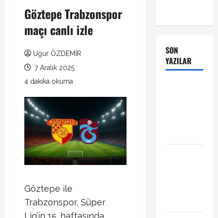
Göztepe Trabzonspor
maçı canlı izle
SON
Uğur ÖZDEMİR
YAZILAR
7 Aralık 2025
4 dakika okuma
Manchester
City Phil
Foden ile
sözleşme
yeniledi
Alban
Lafont
Amedspor
Göztepe ile
transferi
açıklandı
Trabzonspor, Süper
Lig’in 15. haftasında