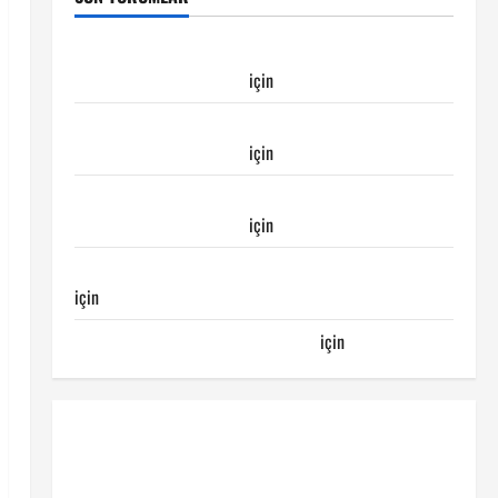
Galatasaray Kayserispor maçı Galatasaray’ın
galibiyeti ile sonuçlandı
için
Emirhan
Galatasaray Kayserispor maçı Galatasaray’ın
galibiyeti ile sonuçlandı
için
Ertuğrul
Galatasaray Kayserispor maçı Galatasaray’ın
galibiyeti ile sonuçlandı
için
Egemen
Galatasaray Bucaspor maçı ne zaman hangi kanalda
için
Bucaspor
Sergen YALÇIN’dan günün kuponu
için
emre