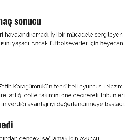
maç sonucu
leri havalandıramadı. İyi bir mücadele sergileyen
ısını yaşadı. Ancak futbolseverler için heyecan
Fatih Karagümrük’ün tecrübeli oyuncusu Nazım
e, attığı golle takımını öne geçirerek tribünleri
in verdiği avantajı iyi değerlendirmeye başladı.
medi
rdından dengeyi sağlamak için oyuncu