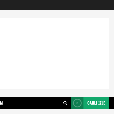
IM
CANLI İZLE