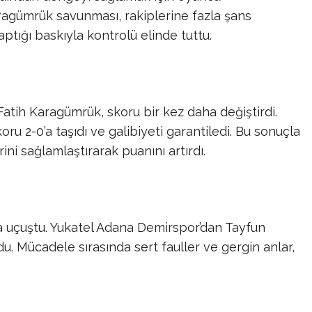
aragümrük savunması, rakiplerine fazla şans
ptığı baskıyla kontrolü elinde tuttu.
atih Karagümrük, skoru bir kez daha değiştirdi.
oru 2-0’a taşıdı ve galibiyeti garantiledi. Bu sonuçla
ni sağlamlaştırarak puanını artırdı.
a uçuştu. Yukatel Adana Demirspor’dan Tayfun
u. Mücadele sırasında sert fauller ve gergin anlar,