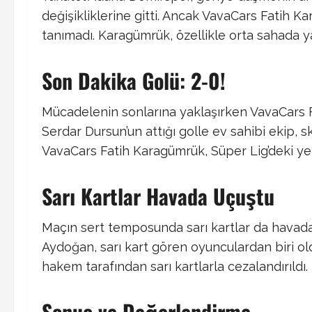
değişikliklerine gitti. Ancak VavaCars Fatih K
tanımadı. Karagümrük, özellikle orta sahada ya
Son Dakika Golü: 2-0!
Mücadelenin sonlarına yaklaşırken VavaCars F
Serdar Dursun’un attığı golle ev sahibi ekip, sk
VavaCars Fatih Karagümrük, Süper Lig’deki yeri
Sarı Kartlar Havada Uçuştu
Maçın sert temposunda sarı kartlar da havad
Aydoğan, sarı kart gören oyunculardan biri old
hakem tarafından sarı kartlarla cezalandırıldı.
Sonuç ve Değerlendirme