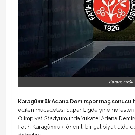
Karagümrük 
Karagümrük Adana Demirspor maç sonucu
b
edilen mücadelesi Süper Lig’de yine nefesleri
Olimpiyat Stadyumu’nda Yukatel Adana Demirs
Fatih Karagümrük, önemli bir galibiyet elde e