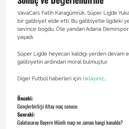
VavaCars Fatih Karagümrük, Süper Lig’de Yuk
bir galibiyet elde etti. Bu galibiyetle ligdeki 
sevince boğdu. Öte yandan Adana Demirspor
yaşadı.
Süper Lig’de heyecan kaldığı yerden devam 
galibiyetin ardından moral bulmuştur.
Diğer Futbol haberleri için
tıklayınız…
P
Önceki:
Gençlerbirliği Altay maç sonucu
o
Sonraki:
s
Galatasaray Bayern Münih maçı ne zaman hangi kanalda?