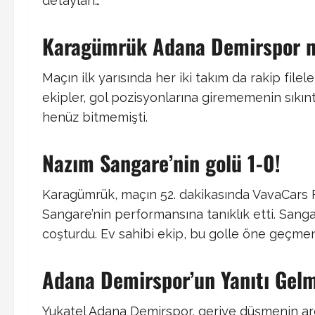
detayları…
Karagümrük Adana Demirspor 
Maçın ilk yarısında her iki takım da rakip file
ekipler, gol pozisyonlarına girememenin sıkınt
henüz bitmemişti.
Nazım Sangare’nin golü 1-0!
Karagümrük, maçın 52. dakikasında VavaCars 
Sangare’nin performansına tanıklık etti. Sangar
coşturdu. Ev sahibi ekip, bu golle öne geçmen
Adana Demirspor’un Yanıtı Gel
Yukatel Adana Demirspor, geriye düşmenin a