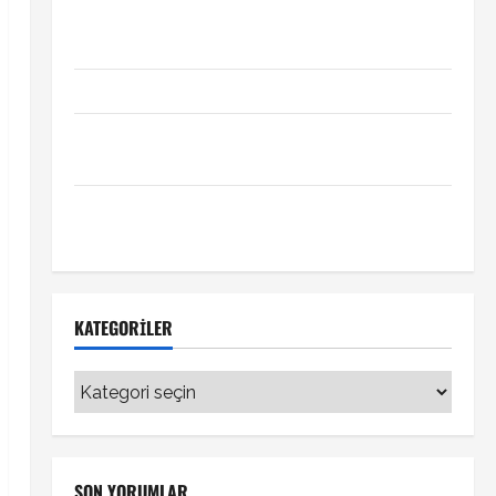
Xabi Alonso Arda Güler’i mi istiyor? Chelsea iddiası
transfer gündemini hareketlendirdi
Trabzonspor’da İsak Vural sürprizi!
Türkiye Kuzey Makedonya hazırlık maçı ne zaman
hangi kanalda
Vedat Muriqi Fenerbahçe transferinde sıcak
gelişme!
KATEGORILER
Kategoriler
SON YORUMLAR