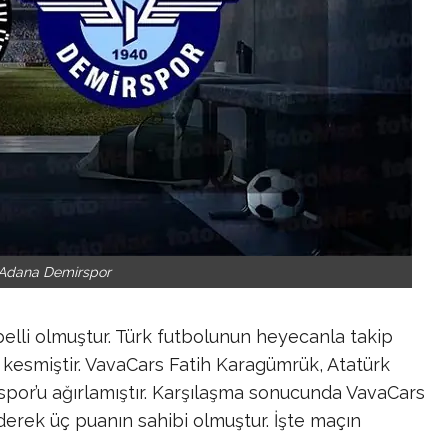
Adana Demirspor
elli olmuştur. Türk futbolunun heyecanla takip
 kesmiştir. VavaCars Fatih Karagümrük, Atatürk
por’u ağırlamıştır. Karşılaşma sonucunda VavaCars
derek üç puanın sahibi olmuştur. İşte maçın