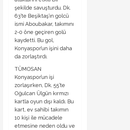
şekilde savuşturdu. Dk.
63’te Beşiktaş’ın golcü
ismi Aboubakar, takımını
2-0 öne geçiren golü
kaydetti. Bu gol,
Konyaspor’un işini daha
da zorlaştırdı.
TÜMOSAN
Konyaspor’un işi
zorlaşırken, Dk. 55’te
Oğulcan Ülgün kırmızı
kartla oyun dışı kaldı. Bu
kart, ev sahibi takımın
10 kişi ile mücadele
etmesine neden oldu ve