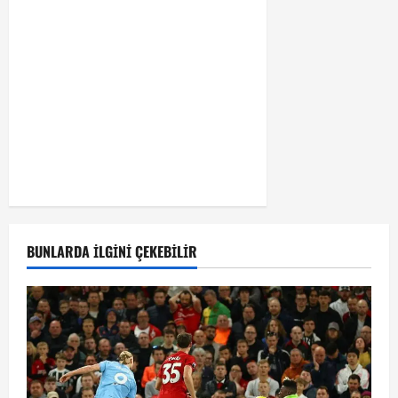
BUNLARDA İLGINI ÇEKEBILIR