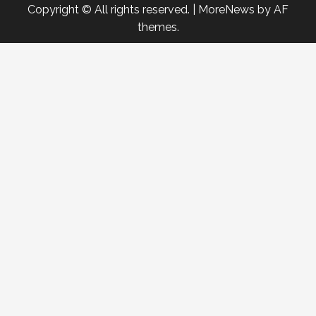
Copyright © All rights reserved.
|
MoreNews
by AF
themes.