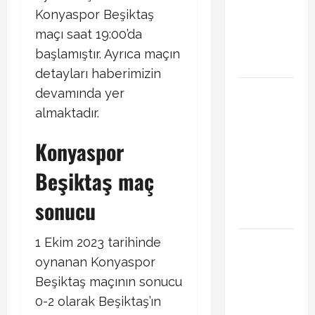
Transferde
Konyaspor Beşiktaş
sürpriz
maçı saat 19:00’da
hamle
başlamıştır. Ayrıca maçın
bekleniyor
detayları haberimizin
PSG
devamında yer
Arsenal
almaktadır.
Şampiyonlar
Konyaspor
Ligi final
maçı ne
Beşiktaş maç
zaman
hangi
sonucu
kanalda
Xabi Alonso
1 Ekim 2023 tarihinde
Arda Güler’i
oynanan Konyaspor
mi istiyor?
Beşiktaş maçının sonucu
Chelsea
0-2 olarak Beşiktaş’ın
iddiası