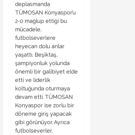
deplasmanda
TÜMOSAN Konyaspor’u
2-0 mağlup ettiği bu
mücadele,
futbolseverlere
heyecan dolu anlar
yaşattı. Beşiktaş,
şampiyonluk yolunda
önemli bir galibiyet elde
etti ve liderlik
koltuğunda oturmaya
devam etti. TÜMOSAN
Konyaspor ise zorlu bir
döneme giriş yapacak
gibi görünüyor. Ayrıca
futbolseverler,