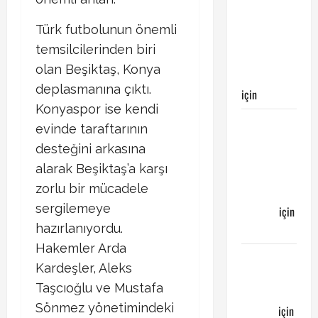
maçı
Galatasaray’ın
Türk futbolunun önemli
galibiyeti
temsilcilerinden biri
ile
olan Beşiktaş, Konya
sonuçlandı
deplasmanına çıktı.
için
Egemen
Konyaspor ise kendi
Galatasaray
evinde taraftarının
Bucaspor
desteğini arkasına
maçı ne
alarak Beşiktaş’a karşı
zaman
zorlu bir mücadele
hangi
sergilemeye
kanalda
için
hazırlanıyordu.
Bucaspor
Hakemler Arda
Sergen
Kardeşler, Aleks
YALÇIN’dan
Taşcıoğlu ve Mustafa
günün
Sönmez yönetimindeki
kuponu
için