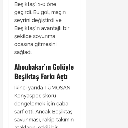
Beşiktaş’ı 1-0 öne
geçirdi. Bu gol, maçın
seyrini değiştirdi ve
Beşiktaş’ın avantajlı bir
şekilde soyunma
odasına gitmesini
sağladı.
Aboubakar’ın Golüyle
Beşiktaş Farkı Açtı
İkinci yarıda TÜMOSAN
Konyaspor, skoru
dengelemek için çaba
sarf etti. Ancak Beşiktaş
savunması, rakip takımın
ataklarını etkili bir