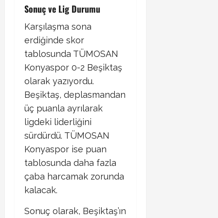
Sonuç ve Lig Durumu
Karşılaşma sona
erdiğinde skor
tablosunda TÜMOSAN
Konyaspor 0-2 Beşiktaş
olarak yazıyordu.
Beşiktaş, deplasmandan
üç puanla ayrılarak
ligdeki liderliğini
sürdürdü. TÜMOSAN
Konyaspor ise puan
tablosunda daha fazla
çaba harcamak zorunda
kalacak.
Sonuç olarak, Beşiktaş’ın