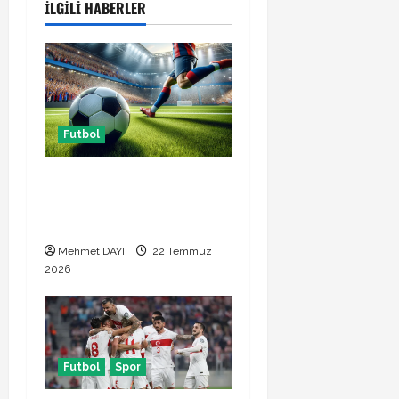
İLGILI HABERLER
v
i
g
a
Futbol
t
Başakşehir Inter Turku maçı
ne zaman saat kaçta hangi
i
kanalda
o
Mehmet DAYI
22 Temmuz
2026
n
Futbol
Spor