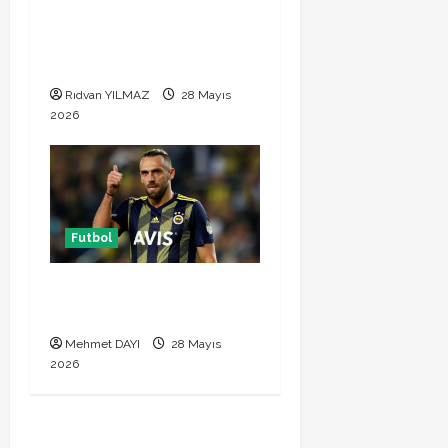
Türkiye Kuzey Makedonya
hazırlık maçı ne zaman
hangi kanalda
Rıdvan YILMAZ
28 Mayıs
2026
Futbol
Vedat Muriqi Fenerbahçe
transferinde sıcak gelişme!
Mehmet DAYI
28 Mayıs
2026