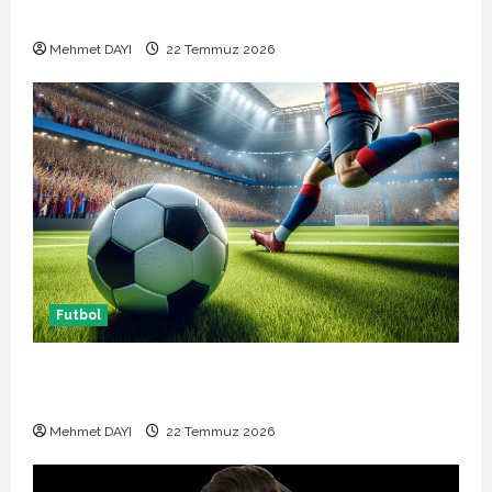
Alban Lafont Amedspor transferi açıklandı
Mehmet DAYI
22 Temmuz 2026
Futbol
Başakşehir Inter Turku maçı ne zaman saat kaçta
hangi kanalda
Mehmet DAYI
22 Temmuz 2026