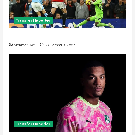
Transfer Haberleri
Manchester City Phil Foden ile sözleşme yeniledi
Mehmet DAYI
22 Temmuz 2026
Transfer Haberleri