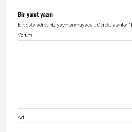
s
t
Bir yanıt yazın
n
E-posta adresiniz yayınlanmayacak.
Gerekli alanlar
*
i
Yorum
*
a
v
i
g
a
t
i
Ad
*
o