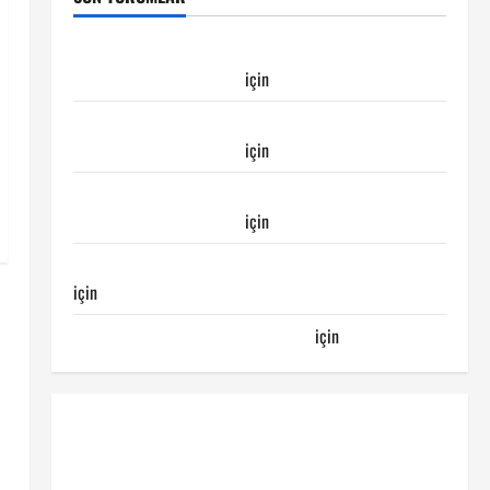
Galatasaray Kayserispor maçı Galatasaray’ın
galibiyeti ile sonuçlandı
için
Emirhan
Galatasaray Kayserispor maçı Galatasaray’ın
galibiyeti ile sonuçlandı
için
Ertuğrul
Galatasaray Kayserispor maçı Galatasaray’ın
galibiyeti ile sonuçlandı
için
Egemen
Galatasaray Bucaspor maçı ne zaman hangi kanalda
için
Bucaspor
Sergen YALÇIN’dan günün kuponu
için
emre