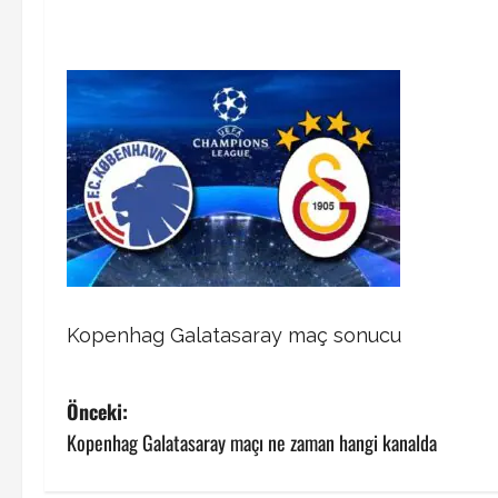
Kopenhag Galatasaray maç sonucu
P
Önceki:
Kopenhag Galatasaray maçı ne zaman hangi kanalda
o