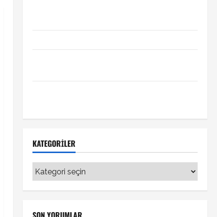
Xabi Alonso Arda Güler’i mi istiyor? Chelsea iddiası
transfer gündemini hareketlendirdi
Trabzonspor’da İsak Vural sürprizi!
Türkiye Kuzey Makedonya hazırlık maçı ne zaman
hangi kanalda
Vedat Muriqi Fenerbahçe transferinde sıcak
gelişme!
KATEGORILER
Kategoriler
SON YORUMLAR