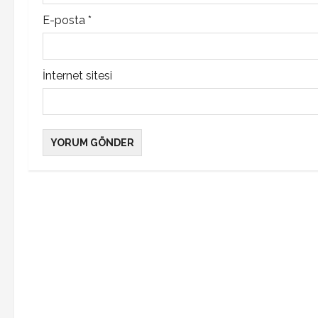
n
E-posta
*
İnternet sitesi