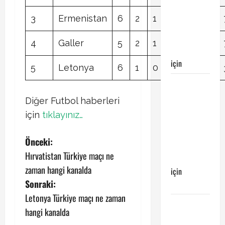
maçı
Galatasaray’ın
3
Ermenistan
6
2
1
3
8
9
galibiyeti
ile
4
Galler
5
2
1
2
6
7
sonuçlandı
için
Emirhan
5
Letonya
6
1
0
5
5
13
Galatasaray
Kayserispor
Diğer Futbol haberleri
maçı
için
tıklayınız…
Galatasaray’ın
galibiyeti
P
Önceki:
ile
Hırvatistan Türkiye maçı ne
sonuçlandı
o
zaman hangi kanalda
için
s
Sonraki:
Ertuğrul
Letonya Türkiye maçı ne zaman
t
Galatasaray
hangi kanalda
Kayserispor