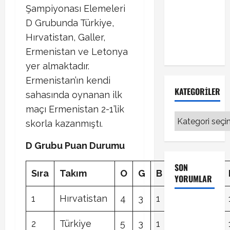
Şampiyonası Elemeleri
Fenerbahçe
transferinde
D Grubunda Türkiye,
sıcak
Hırvatistan, Galler,
gelişme!
Ermenistan ve Letonya
yer almaktadır.
Ermenistan’ın kendi
KATEGORILER
sahasında oynanan ilk
maçı Ermenistan 2-1’lik
Kategoriler
skorla kazanmıştı.
D Grubu Puan Durumu
SON
Sıra
Takım
O
G
B
M
A
Y
YORUMLAR
1
Hırvatistan
4
3
1
0
9
1
Galatasaray
Kayserispor
2
Türkiye
5
3
1
1
8
6