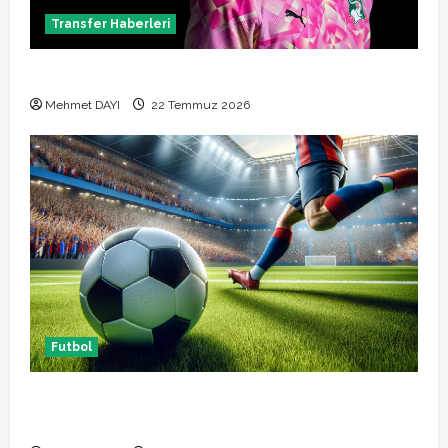
Transfer Haberleri
Alban Lafont Amedspor transferi açıklandı
Mehmet DAYI
22 Temmuz 2026
Futbol
Başakşehir Inter Turku maçı ne zaman saat kaçta
hangi kanalda