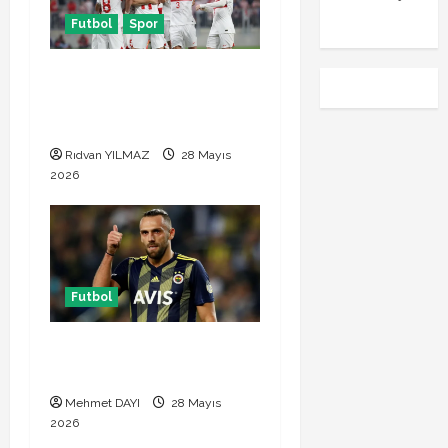
emre
Futbol
Spor
Türkiye Kuzey Makedonya
hazırlık maçı ne zaman
hangi kanalda
Rıdvan YILMAZ
28 Mayıs
2026
Futbol
Vedat Muriqi Fenerbahçe
transferinde sıcak gelişme!
Mehmet DAYI
28 Mayıs
2026