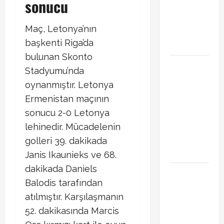
sonucu
Transferde
sürpriz
Maç, Letonya’nın
hamle
başkenti Riga’da
bekleniyor
bulunan Skonto
PSG
Stadyumu’nda
Arsenal
oynanmıştır. Letonya
Şampiyonlar
Ermenistan maçının
Ligi final
sonucu 2-0 Letonya
maçı ne
lehinedir. Mücadelenin
zaman
hangi
golleri 39. dakikada
kanalda
Janis Ikaunieks ve 68.
dakikada Daniels
Xabi Alonso
Balodis tarafından
Arda Güler’i
atılmıştır. Karşılaşmanın
mi istiyor?
Chelsea
52. dakikasında Marcis
iddiası