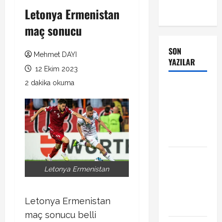
Letonya Ermenistan
maç sonucu
SON
Mehmet DAYI
YAZILAR
12 Ekim 2023
2 dakika okuma
Manchester
City Phil
Foden ile
sözleşme
yeniledi
Alban
Lafont
Letonya Ermenistan
Amedspor
transferi
Letonya Ermenistan
açıklandı
maç sonucu belli