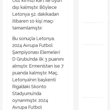
Oss kırmızı kart ile oyun
transfer
dışı kalmıştır. Böylece
gündemini
Letonya 52. dakikadan
hareketlendirdi
itibaren 10 kişi maçı
Trabzonspor’da
tamamlamıştır.
İsak Vural
Bu sonuçla Letonya,
sürprizi!
2024 Avrupa Futbol
Türkiye
Şampiyonası Elemeleri
Kuzey
D Grubu’nda ilk 3 puanını
Makedonya
almıştır. Ermenistan ise 7
hazırlık
puanda kalmıştır. Maç,
maçı ne
Letonya’nın başkenti
zaman
hangi
Riga’daki Skonto
kanalda
Stadyumu’nda
oynanmıştır. 2024
Vedat
Avrupa Futbol
Muriqi