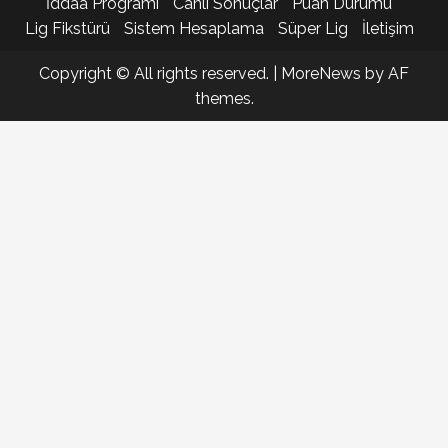
İddaa Programı
Canlı Sonuçlar
Puan Durumu
Lig Fikstürü
Sistem Hesaplama
Süper Lig
İletişim
Copyright © All rights reserved.
|
MoreNews
by AF
themes.