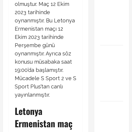
Başakşehir
olmuştur. Maç 12 Ekim
Inter Turku
2023 tarihinde
maçı ne
oynanmıştır. Bu Letonya
zaman saat
Ermenistan maçı 12
kaçta hangi
Ekim 2023 tarihinde
kanalda
Perşembe günü
Brahim Diaz
oynanmıştır. Ayrıca söz
Galatasaray
konusu müsabaka saat
transferinde
19:00’da başlamıştır.
son durum!
Mücadele S Sport 2 ve S
Bonservis
Sport Plus’tan canlı
pazarlığı
yayınlanmıştır.
başladı mı?
Curtis
Letonya
Jones
Ermenistan maç
Galatasaray
gündeminde!