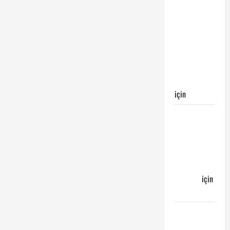
Galatasaray
Kayserispor
maçı
Galatasaray’ın
galibiyeti
ile
sonuçlandı
için
Egemen
Galatasaray
Bucaspor
maçı ne
zaman
hangi
kanalda
için
Bucaspor
Sergen
YALÇIN’dan