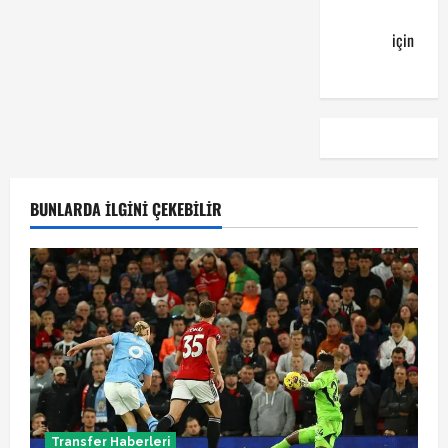
günün
kuponu
için
emre
BUNLARDA İLGINI ÇEKEBILIR
Transfer Haberleri