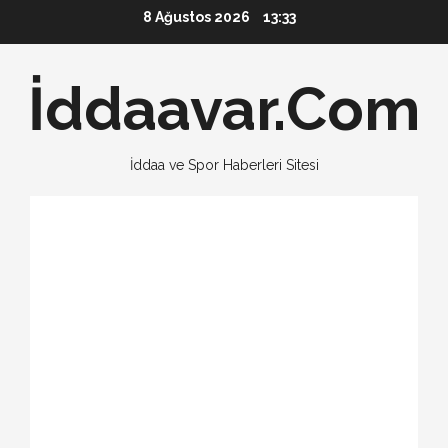
Skip
8 Ağustos 2026
13:33
to
content
İddaavar.Com
İddaa ve Spor Haberleri Sitesi