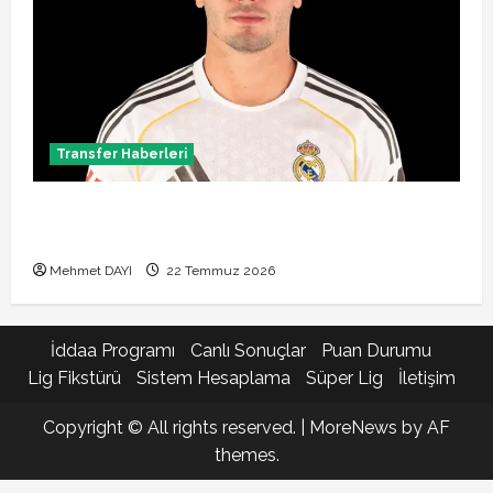
Transfer Haberleri
Brahim Diaz Galatasaray transferinde son durum!
Bonservis pazarlığı başladı mı?
Mehmet DAYI
22 Temmuz 2026
İddaa Programı
Canlı Sonuçlar
Puan Durumu
Lig Fikstürü
Sistem Hesaplama
Süper Lig
İletişim
Copyright © All rights reserved.
|
MoreNews
by AF
themes.