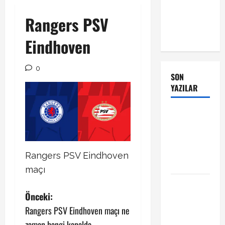
Rangers PSV
Eindhoven
0
SON
YAZILAR
Manchester
City Phil
Foden ile
sözleşme
Rangers PSV Eindhoven
yeniledi
maçı
Alban
P
Önceki:
Lafont
Amedspor
Rangers PSV Eindhoven maçı ne
o
transferi
zaman hangi kanalda