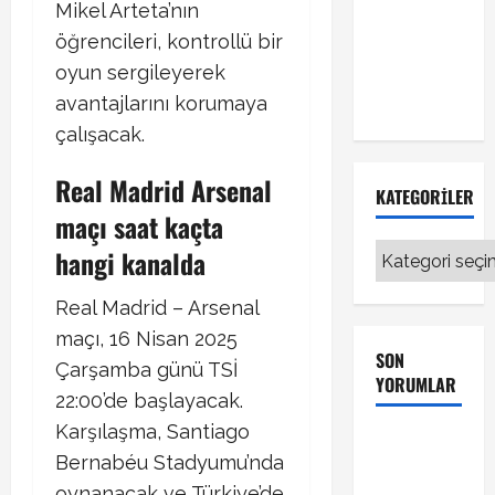
Mikel Arteta’nın
Fenerbahçe
öğrencileri, kontrollü bir
transferinde
oyun sergileyerek
sıcak
gelişme!
avantajlarını korumaya
çalışacak.​
Real Madrid Arsenal
KATEGORILER
maçı saat kaçta
Kategoriler
hangi kanalda
Real Madrid – Arsenal
maçı, 16 Nisan 2025
SON
Çarşamba günü TSİ
YORUMLAR
22:00’de başlayacak.
Karşılaşma, Santiago
Galatasaray
Bernabéu Stadyumu’nda
Kayserispor
oynanacak ve Türkiye’de