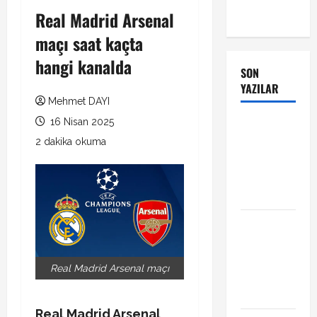
Real Madrid Arsenal
maçı saat kaçta
hangi kanalda
SON
YAZILAR
Mehmet DAYI
16 Nisan 2025
Manchester
City Phil
2 dakika okuma
Foden ile
sözleşme
yeniledi
Alban
Lafont
Amedspor
Real Madrid Arsenal maçı
transferi
açıklandı
Real Madrid Arsenal