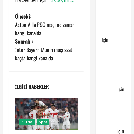
haberleri için
tıklayınız…
maçı
Galatasaray’ın
P
Önceki:
galibiyeti
Aston Villa PSG maçı ne zaman
ile
o
sonuçlandı
hangi kanalda
s
için
Egemen
Sonraki:
İnter Bayern Münih maçı saat
Galatasaray
t
kaçta hangi kanalda
Bucaspor
n
maçı ne
zaman
a
hangi
İLGILI HABERLER
kanalda
için
v
Bucaspor
i
Sergen
g
YALÇIN’dan
Futbol
Spor
günün
a
kuponu
için