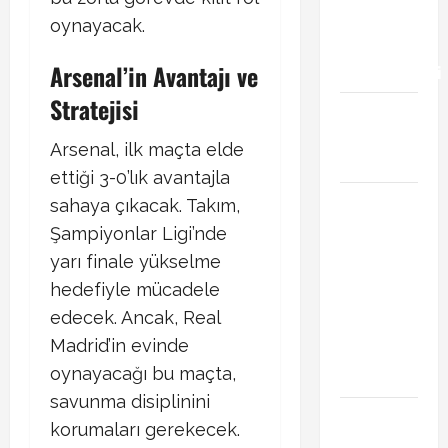
transfer
oynayacak.​
gündemini
Arsenal’in Avantajı ve
hareketlendirdi
Stratejisi
Trabzonspor’da
İsak Vural
Arsenal, ilk maçta elde
sürprizi!
ettiği 3-0’lık avantajla
Türkiye
sahaya çıkacak. Takım,
Kuzey
Şampiyonlar Ligi’nde
Makedonya
yarı finale yükselme
hazırlık
hedefiyle mücadele
maçı ne
edecek. Ancak, Real
zaman
Madrid’in evinde
hangi
oynayacağı bu maçta,
kanalda
savunma disiplinini
Vedat
korumaları gerekecek.
Muriqi