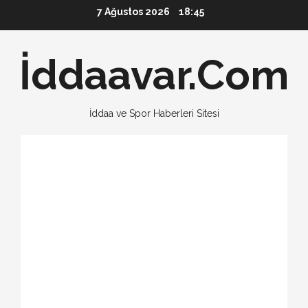
Skip
7 Ağustos 2026
18:45
to
content
İddaavar.Com
İddaa ve Spor Haberleri Sitesi