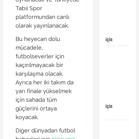
maçı
Galatasaray’ın
Tabii Spor
galibiyeti
platformundan canlı
ile
olarak yayınlanacak. ​
sonuçlandı
için
Emirhan
Bu heyecan dolu
mücadele,
Galatasaray
futbolseverler için
Kayserispor
kaçırılmayacak bir
maçı
karşılaşma olacak.
Galatasaray’ın
galibiyeti
Ayrıca her iki takım da
ile
yarı finale yükselmek
sonuçlandı
için sahada tüm
için
güçlerini ortaya
Ertuğrul
koyacak.​
Galatasaray
Diğer dünyadan futbol
Kayserispor