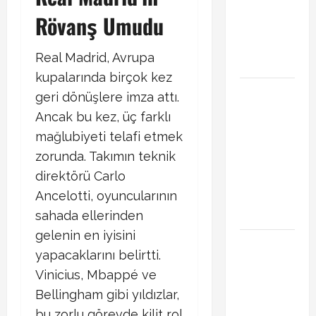
Transferde
Rövanş Umudu
sürpriz
hamle
Real Madrid, Avrupa
bekleniyor
kupalarında birçok kez
PSG
geri dönüşlere imza attı.
Arsenal
Ancak bu kez, üç farklı
Şampiyonlar
mağlubiyeti telafi etmek
Ligi final
zorunda. Takımın teknik
maçı ne
direktörü Carlo
zaman
Ancelotti, oyuncularının
hangi
kanalda
sahada ellerinden
gelenin en iyisini
Xabi Alonso
yapacaklarını belirtti.
Arda Güler’i
Vinicius, Mbappé ve
mi istiyor?
Bellingham gibi yıldızlar,
Chelsea
iddiası
bu zorlu görevde kilit rol