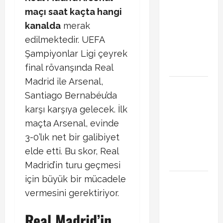
Başakşehir
maçı saat kaçta hangi
Inter Turku
kanalda
merak
maçı ne
edilmektedir. UEFA
zaman saat
kaçta hangi
Şampiyonlar Ligi çeyrek
kanalda
final rövanşında Real
Madrid ile Arsenal,
Brahim Diaz
Santiago Bernabéu’da
Galatasaray
karşı karşıya gelecek. İlk
transferinde
son durum!
maçta Arsenal, evinde
Bonservis
3-0’lık net bir galibiyet
pazarlığı
elde etti. Bu skor, Real
başladı mı?
Madrid’in turu geçmesi
için büyük bir mücadele
Curtis
Jones
vermesini gerektiriyor.​
Galatasaray
Real Madrid’in
gündeminde!