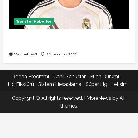
Transfer Haberleri
Brahim Diaz Galatasaray transferinde son durum!
Bonservis pazarlığı başladı mı?
Mehmet DAYI
22 Temmuz 2026
İddaa Programı
Canlı Sonuçlar
Puan Durumu
Lig Fikstürü
Sistem Hesaplama
Süper Lig
İletişim
Copyright © All rights reserved.
|
MoreNews
by AF
themes.