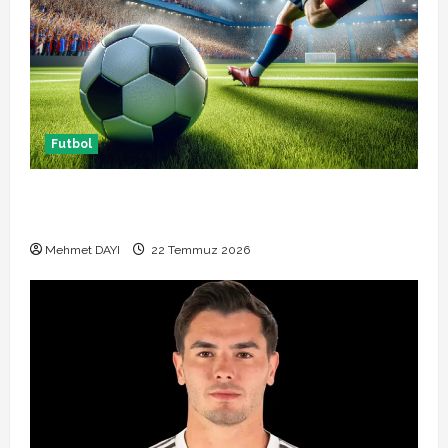
Futbol
Başakşehir Inter Turku maçı ne zaman saat kaçta
hangi kanalda
Mehmet DAYI
22 Temmuz 2026