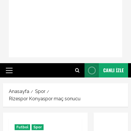
CANLI İZLE
Primary
Menu
Anasayfa
Spor
Rizespor Konyaspor maç sonucu
Futbol
Spor