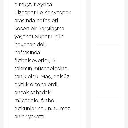
Başakşehir
olmuştur. Ayrıca
Inter Turku
Rizespor ile Konyaspor
maçı ne
arasında nefesleri
zaman saat
kesen bir karşılaşma
kaçta hangi
yaşandı. Süper Lig’in
kanalda
heyecan dolu
Brahim Diaz
haftasında
Galatasaray
futbolseverler, iki
transferinde
takımın mücadelesine
son durum!
tanık oldu. Maç, golsüz
Bonservis
eşitlikle sona erdi,
pazarlığı
başladı mı?
ancak sahadaki
mücadele, futbol
Curtis
tutkunlarına unutulmaz
Jones
anlar yaşattı.
Galatasaray
gündeminde!