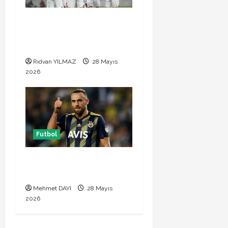
Türkiye Kuzey Makedonya
hazırlık maçı ne zaman
hangi kanalda
Rıdvan YILMAZ
28 Mayıs
2026
Futbol
Vedat Muriqi Fenerbahçe
transferinde sıcak gelişme!
Mehmet DAYI
28 Mayıs
2026