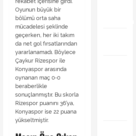
rekabet içerisine girdi.
transfer
Oyunun büyük bir
gündemini
bölümü orta saha
hareketlendirdi
mücadelesi şeklinde
Trabzonspor’da
geçerken, her iki takım
İsak Vural
da net gol fırsatlarından
sürprizi!
yararlanamadı. Böylece
Çaykur Rizespor ile
Türkiye
Kuzey
Konyaspor arasında
Makedonya
oynanan maç 0-0
hazırlık
beraberlikle
maçı ne
sonuçlanmıştır. Bu skorla
zaman
Rizespor puanını 36’ya,
hangi
Konyaspor ise 22 puana
kanalda
yükseltmiştir​​.
Vedat
Muriqi