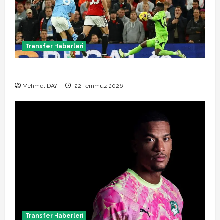
Transfer Haberleri
Manchester City Phil Foden ile sözleşme yeniledi
Mehmet DAYI
22 Temmuz 2026
Transfer Haberleri