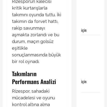
maçı
Rizespor’un kalecisi
Galatasaray’ın
kritik kurtarışlarla
galibiyeti
takımını oyunda tuttu. İki
ile
takımın da forvet hattı,
sonuçlandı
rakip savunmayı
için
Emirhan
aşmakta zorlandı ve bu
Galatasaray
durum, maçın golsüz
Kayserispor
eşitlikle
maçı
sonuçlanmasında büyük
Galatasaray’ın
bir rol oynadı.
galibiyeti
ile
Takımların
sonuçlandı
Performans Analizi
için
Ertuğrul
Rizespor, sahadaki
Galatasaray
mücadelesi ve oyunu
Kayserispor
kontrol altına alma