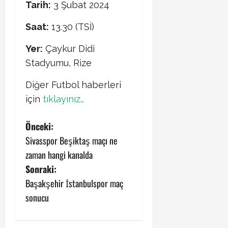
Tarih:
3 Şubat 2024
Saat:
13.30 (TSİ)
Yer:
Çaykur Didi
Stadyumu, Rize
Diğer Futbol haberleri
için
tıklayınız…
P
Önceki:
Sivasspor Beşiktaş maçı ne
o
zaman hangi kanalda
s
Sonraki:
Başakşehir İstanbulspor maç
t
sonucu
n