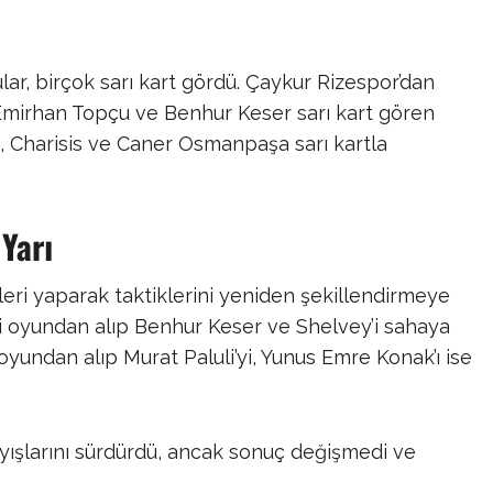
r, birçok sarı kart gördü. Çaykur Rizespor’dan
 Emirhan Topçu ve Benhur Keser sarı kart gören
j, Charisis ve Caner Osmanpaşa sarı kartla
Yarı
kleri yaparak taktiklerini yeniden şekillendirmeye
n’i oyundan alıp Benhur Keser ve Shelvey’i sahaya
yundan alıp Murat Paluli’yi, Yunus Emre Konak’ı ise
ayışlarını sürdürdü, ancak sonuç değişmedi ve