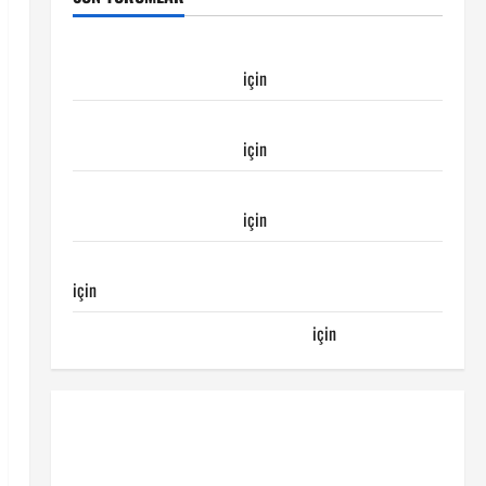
Galatasaray Kayserispor maçı Galatasaray’ın
galibiyeti ile sonuçlandı
için
Emirhan
Galatasaray Kayserispor maçı Galatasaray’ın
galibiyeti ile sonuçlandı
için
Ertuğrul
Galatasaray Kayserispor maçı Galatasaray’ın
galibiyeti ile sonuçlandı
için
Egemen
Galatasaray Bucaspor maçı ne zaman hangi kanalda
için
Bucaspor
Sergen YALÇIN’dan günün kuponu
için
emre