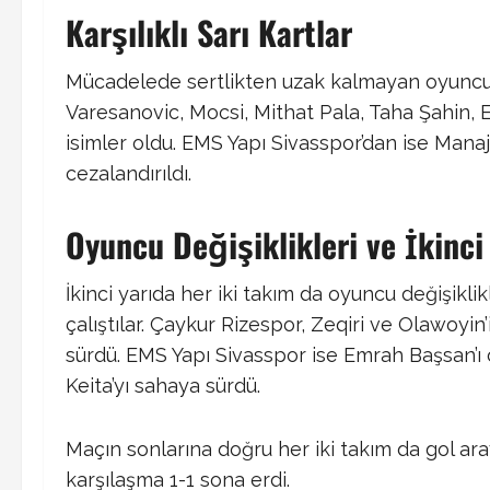
Karşılıklı Sarı Kartlar
Mücadelede sertlikten uzak kalmayan oyuncula
Varesanovic, Mocsi, Mithat Pala, Taha Şahin,
isimler oldu. EMS Yapı Sivasspor’dan ise Mana
cezalandırıldı.
Oyuncu Değişiklikleri ve İkinci 
İkinci yarıda her iki takım da oyuncu değişikli
çalıştılar. Çaykur Rizespor, Zeqiri ve Olawoyi
sürdü. EMS Yapı Sivasspor ise Emrah Başsan’ı o
Keita’yı sahaya sürdü.
Maçın sonlarına doğru her iki takım da gol ar
karşılaşma 1-1 sona erdi.