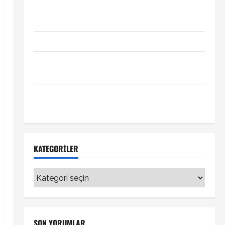
Xabi Alonso Arda Güler’i mi istiyor? Chelsea iddiası
transfer gündemini hareketlendirdi
Trabzonspor’da İsak Vural sürprizi!
Türkiye Kuzey Makedonya hazırlık maçı ne zaman
hangi kanalda
Vedat Muriqi Fenerbahçe transferinde sıcak
gelişme!
KATEGORILER
Kategoriler
SON YORUMLAR