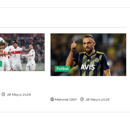
r
Futbol
 Makedonya hazırlık
Vedat Muriqi Fenerbahçe
 hangi kanalda
transferinde sıcak gelişme!
28 Mayıs 2026
Mehmet DAYI
28 Mayıs 2026