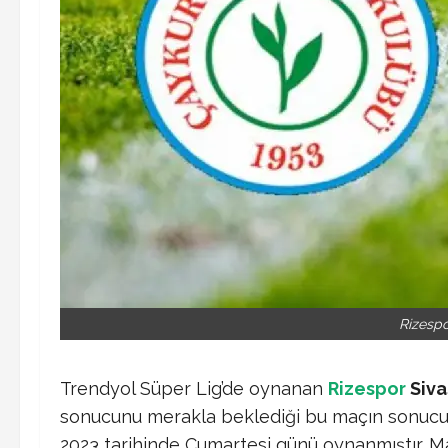
Rizespo
Trendyol Süper Lig’de oynanan
Rizespor
Siva
sonucunu merakla beklediği bu maçın sonucu 
2023 tarihinde Cumartesi günü oynanmıştır. 