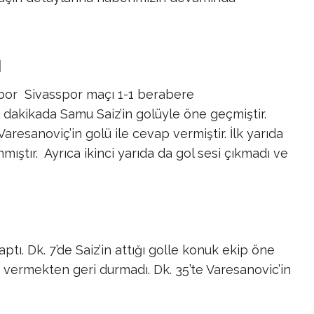
u
spor Sivasspor maçı 1-1 berabere
. dakikada Samu Saiz’in golüyle öne geçmiştir.
resanoviç’in golü ile cevap vermiştir. İlk yarıda
ıştır. Ayrıca ikinci yarıda da gol sesi çıkmadı ve
ptı. Dk. 7’de Saiz’in attığı golle konuk ekip öne
k vermekten geri durmadı. Dk. 35’te Varesanovic’in