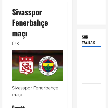
Sivasspor
Fenerbahçe
maçı
SON
YAZILAR
0
Manchester
City Phil
Foden ile
sözleşme
yeniledi
Sivasspor Fenerbahçe
Alban
Lafont
maçı
Amedspor
transferi
Önceki: