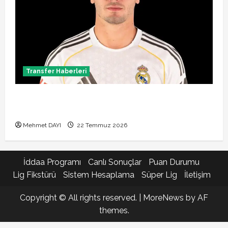
Transfer Haberleri
Brahim Diaz Galatasaray transferinde son durum!
Bonservis pazarlığı başladı mı?
Mehmet DAYI
22 Temmuz 2026
İddaa Programı
Canlı Sonuçlar
Puan Durumu
Lig Fikstürü
Sistem Hesaplama
Süper Lig
İletişim
Copyright © All rights reserved.
|
MoreNews
by AF
themes.