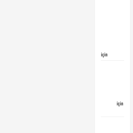
Galatasaray
Kayserispor
maçı
Galatasaray’ın
galibiyeti
ile
sonuçlandı
için
Egemen
Galatasaray
Bucaspor
maçı ne
zaman
hangi
kanalda
için
Bucaspor
Sergen
YALÇIN’dan