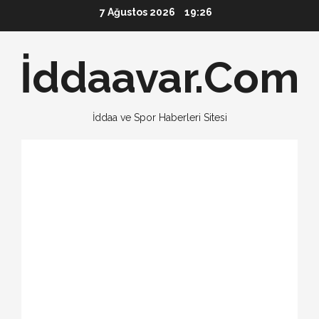
Skip
7 Ağustos 2026
19:26
to
content
İddaavar.Com
İddaa ve Spor Haberleri Sitesi