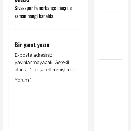
P
açıklandı
Sivasspor Fenerbahçe maçı ne
o
zaman hangi kanalda
Başakşehir
s
Inter Turku
maçı ne
t
zaman saat
Bir yanıt yazın
kaçta hangi
n
kanalda
E-posta adresiniz
a
yayınlanmayacak.
Gerekli
Brahim Diaz
alanlar
*
ile işaretlenmişlerdir
v
Galatasaray
transferinde
Yorum
*
i
son durum!
Bonservis
g
pazarlığı
a
başladı mı?
t
Curtis
Jones