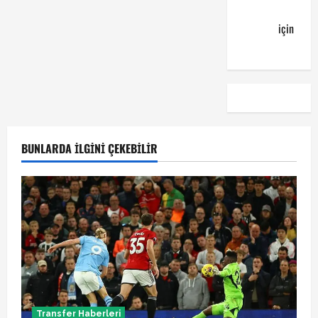
günün
kuponu
için
emre
BUNLARDA İLGINI ÇEKEBILIR
Transfer Haberleri