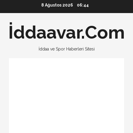
Skip
8 Ağustos 2026
06:44
to
content
İddaavar.Com
İddaa ve Spor Haberleri Sitesi