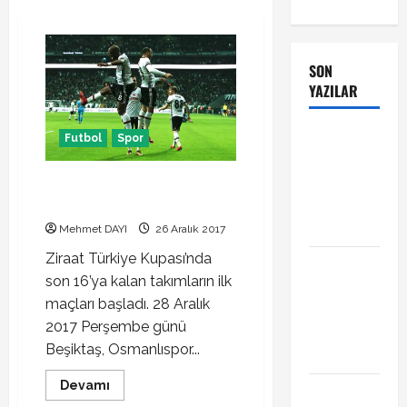
SON
YAZILAR
Manchester
Futbol
Spor
City Phil
Foden ile
Beşiktaş Osmanlıspor maçı ne
zaman hangi kanalda
sözleşme
yeniledi
Mehmet DAYI
26 Aralık 2017
Ziraat Türkiye Kupası’nda
Alban
son 16’ya kalan takımların ilk
Lafont
maçları başladı. 28 Aralık
Amedspor
2017 Perşembe günü
transferi
Beşiktaş, Osmanlıspor...
açıklandı
Read
Devamı
Başakşehir
more