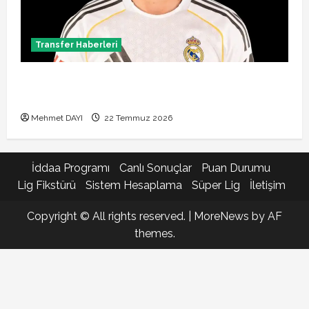
Transfer Haberleri
Brahim Diaz Galatasaray transferinde son durum!
Bonservis pazarlığı başladı mı?
Mehmet DAYI
22 Temmuz 2026
İddaa Programı
Canlı Sonuçlar
Puan Durumu
Lig Fikstürü
Sistem Hesaplama
Süper Lig
İletişim
Copyright © All rights reserved.
|
MoreNews
by AF
themes.