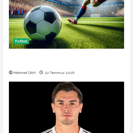
Futbol
Başakşehir Inter Turku maçı ne zaman saat kaçta
hangi kanalda
Mehmet DAYI
22 Temmuz 2026