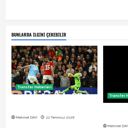
BUNLARDA İLGINI ÇEKEBILIR
Transfer Haberleri
Transfer 
Manchester City Phil Foden ile sözleşme
yeniledi
Alban Lafon
açıklandı
Mehmet DAYI
22 Temmuz 2026
Mehmet DAY