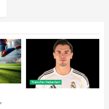
Transfer Haberleri
 ne zaman
Brahim Diaz Galatasaray transferinde
son durum! Bonservis pazarlığı başladı
6
mı?