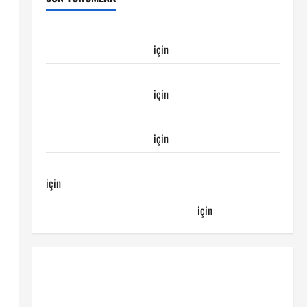
Galatasaray Kayserispor maçı Galatasaray’ın
galibiyeti ile sonuçlandı
için
Emirhan
Galatasaray Kayserispor maçı Galatasaray’ın
galibiyeti ile sonuçlandı
için
Ertuğrul
Galatasaray Kayserispor maçı Galatasaray’ın
galibiyeti ile sonuçlandı
için
Egemen
Galatasaray Bucaspor maçı ne zaman hangi kanalda
için
Bucaspor
Sergen YALÇIN’dan günün kuponu
için
emre