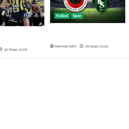
Futbol
Spor
Gençlerbirliği Kocaelispor maçı
giris basketbol maçı
canlı anlatım
 kaçta hangi kanalda
Mehmet DAYI
26 Nisan 2026
30 Nisan 2026