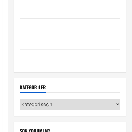
Xabi Alonso Arda Güler’i mi istiyor? Chelsea iddiası
transfer gündemini hareketlendirdi
Trabzonspor’da İsak Vural sürprizi!
Türkiye Kuzey Makedonya hazırlık maçı ne zaman
hangi kanalda
Vedat Muriqi Fenerbahçe transferinde sıcak
gelişme!
KATEGORILER
Kategoriler
SON YORUMLAR