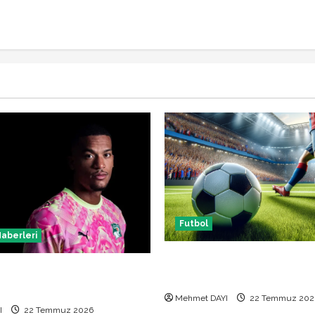
Futbol
Haberleri
Başakşehir Inter Turku maçı
t Amedspor transferi
saat kaçta hangi kanalda
Mehmet DAYI
22 Temmuz 202
I
22 Temmuz 2026