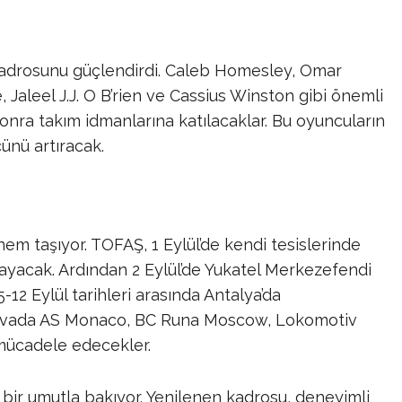
kadrosunu güçlendirdi. Caleb Homesley, Omar
 Jaleel J.J. O B’rien ve Cassius Winston gibi önemli
sonra takım idmanlarına katılacaklar. Bu oyuncuların
ünü artıracak.
em taşıyor. TOFAŞ, 1 Eylül’de kendi tesislerinde
nayacak. Ardından 2 Eylül’de Yukatel Merkezefendi
5-12 Eylül tarihleri arasında Antalya’da
rnuvada AS Monaco, BC Runa Moscow, Lokomotiv
 mücadele edecekler.
bir umutla bakıyor. Yenilenen kadrosu, deneyimli