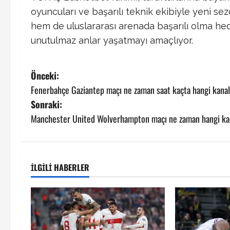
oyuncuları ve başarılı teknik ekibiyle yeni sez
hem de uluslararası arenada başarılı olma hed
unutulmaz anlar yaşatmayı amaçlıyor.
P
Önceki:
Fenerbahçe Gaziantep maçı ne zaman saat kaçta hangi kana
o
Sonraki:
s
Manchester United Wolverhampton maçı ne zaman hangi ka
t
n
İLGILI HABERLER
a
v
i