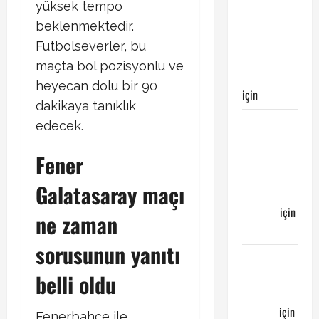
maçı
yüksek tempo
Galatasaray’ın
beklenmektedir.
galibiyeti
Futbolseverler, bu
ile
maçta bol pozisyonlu ve
sonuçlandı
heyecan dolu bir 90
için
Egemen
dakikaya tanıklık
Galatasaray
edecek.
Bucaspor
Fener
maçı ne
zaman
Galatasaray maçı
hangi
kanalda
için
ne zaman
Bucaspor
sorusunun yanıtı
Sergen
YALÇIN’dan
belli oldu
günün
kuponu
için
Fenerbahçe ile