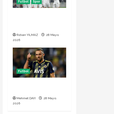
Futbol
Spor
Türkiye Kuzey Makedonya
hazırlık maçı ne zaman
hangi kanalda
Rıdvan YILMAZ
28 Mayıs
2026
Futbol
Vedat Muriqi Fenerbahçe
transferinde sıcak gelişme!
Mehmet DAYI
28 Mayıs
2026