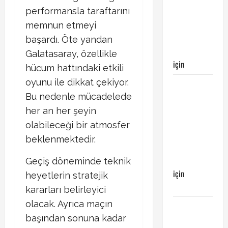
maçı
performansla taraftarını
Galatasaray’ın
memnun etmeyi
galibiyeti
ile
başardı. Öte yandan
sonuçlandı
Galatasaray, özellikle
için
Emirhan
hücum hattındaki etkili
oyunu ile dikkat çekiyor.
Galatasaray
Bu nedenle mücadelede
Kayserispor
maçı
her an her şeyin
Galatasaray’ın
olabileceği bir atmosfer
galibiyeti
beklenmektedir.
ile
sonuçlandı
Geçiş döneminde teknik
için
heyetlerin stratejik
Ertuğrul
kararları belirleyici
olacak. Ayrıca maçın
Galatasaray
başından sonuna kadar
Kayserispor