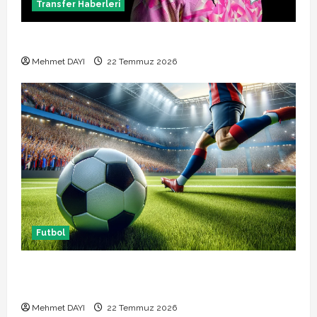
Transfer Haberleri
Alban Lafont Amedspor transferi açıklandı
Mehmet DAYI
22 Temmuz 2026
Futbol
Başakşehir Inter Turku maçı ne zaman saat kaçta
hangi kanalda
Mehmet DAYI
22 Temmuz 2026