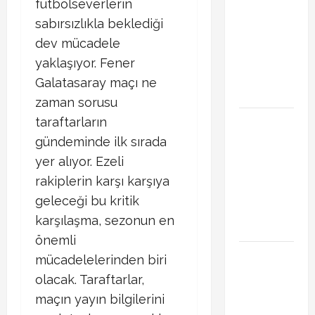
futbolseverlerin
Başakşehir
Inter Turku
sabırsızlıkla beklediği
maçı ne
dev mücadele
zaman saat
yaklaşıyor. Fener
kaçta hangi
Galatasaray maçı ne
kanalda
zaman sorusu
Brahim Diaz
taraftarların
Galatasaray
gündeminde ilk sırada
transferinde
yer alıyor. Ezeli
son durum!
rakiplerin karşı karşıya
Bonservis
geleceği bu kritik
pazarlığı
karşılaşma, sezonun en
başladı mı?
önemli
Curtis
mücadelelerinden biri
Jones
olacak. Taraftarlar,
Galatasaray
maçın yayın bilgilerini
gündeminde!