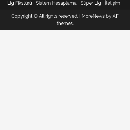
Lig Fikstürü
Sistem Hesaplama
Süper Lig
İletişim
Copyright © All rights reserved.
|
MoreNews
by AF
themes.