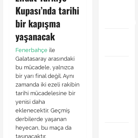
transfer
Kupası’nda tarihi
gündemini
bir kapışma
hareketlendirdi
yaşanacak
Trabzonspor’da
İsak Vural
sürprizi!
Fenerbahçe
ile
Galatasaray arasındaki
Türkiye
bu mücadele, yalnızca
Kuzey
bir yarı final değil. Aynı
Makedonya
zamanda iki ezeli rakibin
hazırlık
maçı ne
tarihi mücadelesine bir
zaman
yenisi daha
hangi
eklenecektir. Geçmiş
kanalda
derbilerde yaşanan
heyecan, bu maça da
Vedat
Muriqi
taşınacaktır.