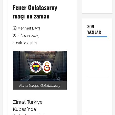
Fener Galatasaray
maçı ne zaman
SON
Mehmet DAYI
YAZILAR
1 Nisan 2025
4 dakika okuma
Manchester
City Phil
Foden ile
sözleşme
yeniledi
Alban
Fenerbahçe Galatasaray
Lafont
Amedspor
transferi
Ziraat Türkiye
açıklandı
Kupası’nda