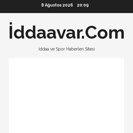
Skip
8 Ağustos 2026
20:09
to
content
İddaavar.Com
İddaa ve Spor Haberleri Sitesi