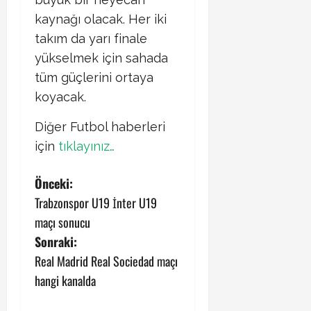
kaynağı olacak. Her iki
takım da yarı finale
yükselmek için sahada
tüm güçlerini ortaya
koyacak.​
Diğer Futbol haberleri
için
tıklayınız…
P
Önceki:
Trabzonspor U19 İnter U19
o
maçı sonucu
s
Sonraki:
Real Madrid Real Sociedad maçı
t
hangi kanalda
n