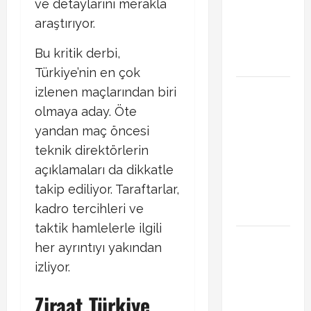
ve detaylarını merakla
Transferde
araştırıyor.
sürpriz
hamle
Bu kritik derbi,
bekleniyor
Türkiye’nin en çok
PSG
izlenen maçlarından biri
Arsenal
olmaya aday. Öte
Şampiyonlar
yandan maç öncesi
Ligi final
teknik direktörlerin
maçı ne
açıklamaları da dikkatle
zaman
takip ediliyor. Taraftarlar,
hangi
kadro tercihleri ve
kanalda
taktik hamlelerle ilgili
Xabi Alonso
her ayrıntıyı yakından
Arda Güler’i
izliyor.
mi istiyor?
Chelsea
Ziraat Türkiye
iddiası