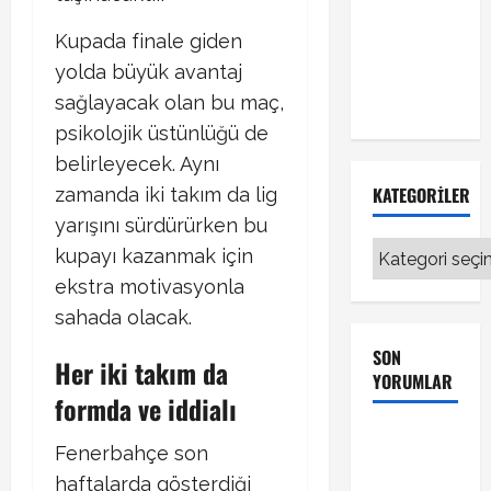
Fenerbahçe
Kupada finale giden
transferinde
yolda büyük avantaj
sıcak
gelişme!
sağlayacak olan bu maç,
psikolojik üstünlüğü de
belirleyecek. Aynı
KATEGORILER
zamanda iki takım da lig
yarışını sürdürürken bu
Kategoriler
kupayı kazanmak için
ekstra motivasyonla
sahada olacak.
SON
Her iki takım da
YORUMLAR
formda ve iddialı
Galatasaray
Fenerbahçe son
Kayserispor
haftalarda gösterdiği