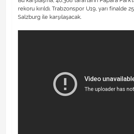
Bu karşılaşma, 40.368 taraftarın Papara Park’t
rekoru kırıldı. ​Trabzonspor U19, yarı finalde 
Salzburg ile karşılaşacak.