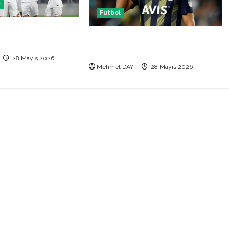
r
Futbol
 Makedonya hazırlık
Vedat Muriqi Fenerbahçe
 hangi kanalda
transferinde sıcak gelişme!
28 Mayıs 2026
Mehmet DAYI
28 Mayıs 2026