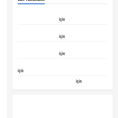
Galatasaray Kayserispor maçı Galatasaray’ın
galibiyeti ile sonuçlandı
için
Emirhan
Galatasaray Kayserispor maçı Galatasaray’ın
galibiyeti ile sonuçlandı
için
Ertuğrul
Galatasaray Kayserispor maçı Galatasaray’ın
galibiyeti ile sonuçlandı
için
Egemen
Galatasaray Bucaspor maçı ne zaman hangi kanalda
için
Bucaspor
Sergen YALÇIN’dan günün kuponu
için
emre