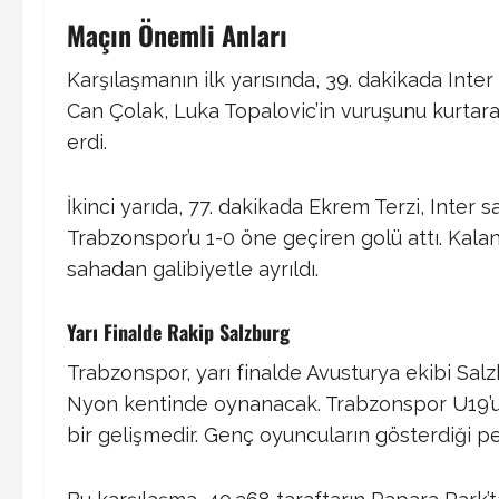
Maçın Önemli Anları
Karşılaşmanın ilk yarısında, 39. dakikada Inte
Can Çolak, Luka Topalovic’in vuruşunu kurtarara
erdi.​
İkinci yarıda, 77. dakikada Ekrem Terzi, Inter
Trabzonspor’u 1-0 öne geçiren golü attı. Kal
sahadan galibiyetle ayrıldı.​
Yarı Finalde Rakip Salzburg
Trabzonspor, yarı finalde Avusturya ekibi Salzb
Nyon kentinde oynanacak. ​Trabzonspor U19’un 
bir gelişmedir. Genç oyuncuların gösterdiği pe