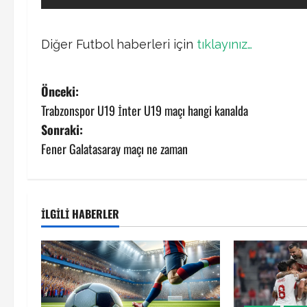
Diğer Futbol haberleri için
tıklayınız…
P
Önceki:
Trabzonspor U19 İnter U19 maçı hangi kanalda
o
Sonraki:
s
Fener Galatasaray maçı ne zaman
t
n
İLGILI HABERLER
a
v
i