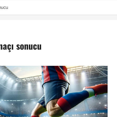
nucu
maçı sonucu