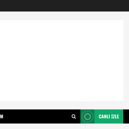
IM
CANLI İZLE