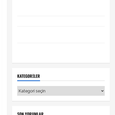
Xabi Alonso Arda Güler’i mi istiyor? Chelsea iddiası
transfer gündemini hareketlendirdi
Trabzonspor’da İsak Vural sürprizi!
Türkiye Kuzey Makedonya hazırlık maçı ne zaman
hangi kanalda
Vedat Muriqi Fenerbahçe transferinde sıcak
gelişme!
KATEGORILER
Kategoriler
SON YORUMLAR