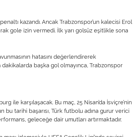
r penaltı kazandı. Ancak Trabzonspor’un kalecisi Erol
k gole izin vermedi. İlk yarı golsüz eşitlikle sona
 savunmasının hatasını değerlendirerek
an dakikalarda başka gol olmayınca, Trabzonspor
urg ile karşılaşacak. Bu maç, 25 Nisan’da İsviçre’nin
bu tarihi başarısı, Türk futbolu adına gurur verici
rformans, geleceğe dair umutları artırmaktadır.​