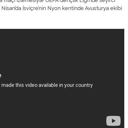
a maçı izlemesiyle UEFA Gençlik Ligi’nde seyirci
25 Nisan’da İsviçre’nin Nyon kentinde Avusturya ekibi