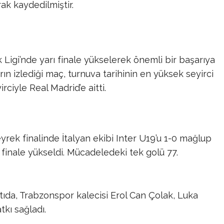
ak kaydedilmiştir.​
Ligi’nde yarı finale yükselerek önemli bir başarıya
rın izlediği maç, turnuva tarihinin en yüksek seyirci
ciyle Real Madrid’e aitti. ​
rek finalinde İtalyan ekibi Inter U19’u 1-0 mağlup
 finale yükseldi. Mücadeledeki tek golü 77.
tıda, Trabzonspor kalecisi Erol Can Çolak, Luka
ı sağladı. ​