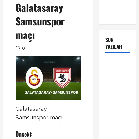
Galatasaray
Samsunspor
maçı
SON
YAZILAR
0
Manchester
City Phil
Foden ile
sözleşme
yeniledi
Alban
Galatasaray
Lafont
Samsunspor maçı
Amedspor
transferi
P
Önceki:
açıklandı