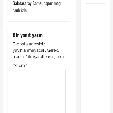
Galatasaray Samsunspor maçı
o
Başakşehir
canlı izle
Inter Turku
s
maçı ne
t
zaman saat
kaçta hangi
Bir yanıt yazın
n
kanalda
E-posta adresiniz
a
Brahim Diaz
yayınlanmayacak.
Gerekli
Galatasaray
alanlar
*
ile işaretlenmişlerdir
v
transferinde
Yorum
*
i
son durum!
Bonservis
g
pazarlığı
başladı mı?
a
Curtis
t
Jones
Galatasaray