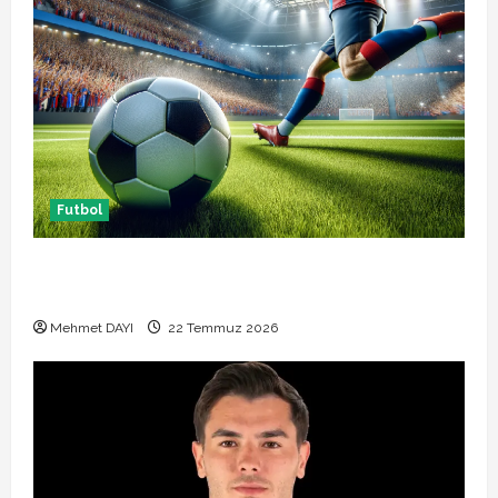
Futbol
Başakşehir Inter Turku maçı ne zaman saat kaçta
hangi kanalda
Mehmet DAYI
22 Temmuz 2026