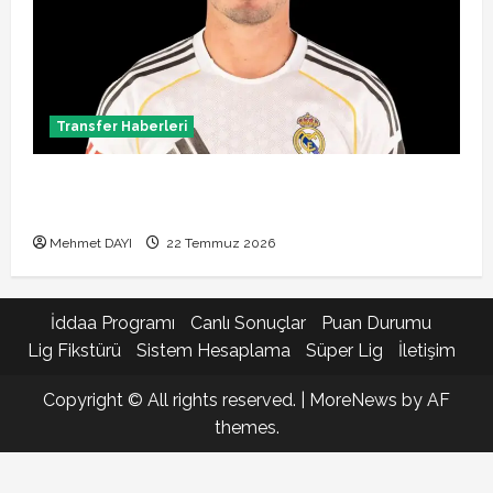
Transfer Haberleri
Brahim Diaz Galatasaray transferinde son durum!
Bonservis pazarlığı başladı mı?
Mehmet DAYI
22 Temmuz 2026
İddaa Programı
Canlı Sonuçlar
Puan Durumu
Lig Fikstürü
Sistem Hesaplama
Süper Lig
İletişim
Copyright © All rights reserved.
|
MoreNews
by AF
themes.