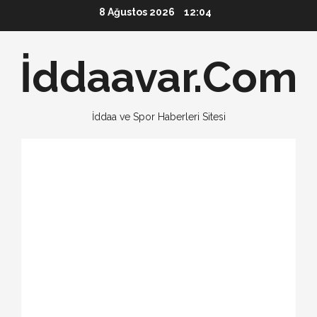
Skip
8 Ağustos 2026
12:04
to
content
İddaavar.Com
İddaa ve Spor Haberleri Sitesi