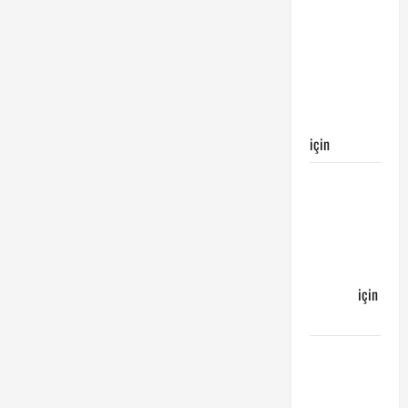
Kayserispor
maçı
Galatasaray’ın
galibiyeti
ile
sonuçlandı
için
Egemen
Galatasaray
Bucaspor
maçı ne
zaman
hangi
kanalda
için
Bucaspor
Sergen
YALÇIN’dan
günün