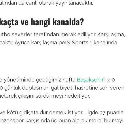
lından da canlı olarak yayınlanacaktır. ​
kaçta ve hangi kanalda?
futbolseverler tarafından merak ediliyor. Karşılaşma,
aktır. Ayrıca karşılaşma beIN Sports 1 kanalında
ke yönetiminde geçtiğimiz hafta
Başakşehir
’i 3-0
0 günlük deplasman galibiyeti hasretine son veren
lerek çıkışını sürdürmeyi hedefliyor. ​
e kötü gidişata dur demek istiyor. Ligde 37 puanla
rabzonspor karşısında üç puan alarak moral bulmayı