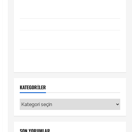
Xabi Alonso Arda Güler’i mi istiyor? Chelsea iddiası
transfer gündemini hareketlendirdi
Trabzonspor’da İsak Vural sürprizi!
Türkiye Kuzey Makedonya hazırlık maçı ne zaman
hangi kanalda
Vedat Muriqi Fenerbahçe transferinde sıcak
gelişme!
KATEGORILER
Kategoriler
SON YORUMLAR