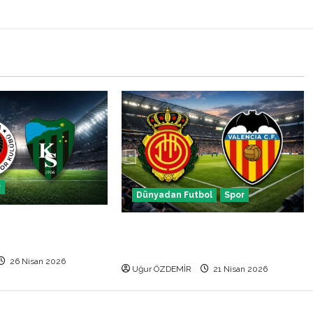
r
Dünyadan Futbol
Spor
 Kocaelispor maçı
Mallorca Valencia maçı ne zaman
hangi kanalda canlı izle
26 Nisan 2026
Uğur ÖZDEMİR
21 Nisan 2026