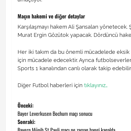
Maçın hakemi ve diğer detaylar
Karşılaşmayı hakem Ali Şansalan yönetecek. Şa
Murat Ergin Gözütok yapacak. Dördüncü hakem o
Her iki takım da bu önemli mücadelede eksik
için mücadele edecektir. Ayrıca futbolseverle
Sports 1 kanalından canlı olarak takip edebilirl
Diğer Futbol haberleri için
tıklayınız…
P
Önceki:
Bayer Leverkusen Bochum maçı sonucu
o
Sonraki:
Bayern Münih St Pauli maçı ne zaman hangi kanalda