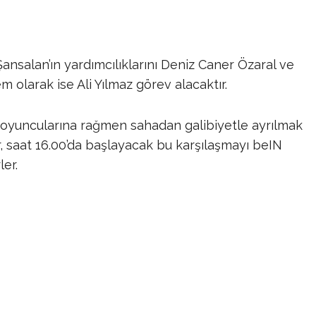
nsalan’ın yardımcılıklarını Deniz Caner Özaral ve
larak ise Ali Yılmaz görev alacaktır. ​
 oyuncularına rağmen sahadan galibiyetle ayrılmak
r, saat 16.00’da başlayacak bu karşılaşmayı beIN
er.​