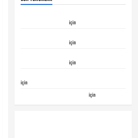
Galatasaray Kayserispor maçı Galatasaray’ın
galibiyeti ile sonuçlandı
için
Emirhan
Galatasaray Kayserispor maçı Galatasaray’ın
galibiyeti ile sonuçlandı
için
Ertuğrul
Galatasaray Kayserispor maçı Galatasaray’ın
galibiyeti ile sonuçlandı
için
Egemen
Galatasaray Bucaspor maçı ne zaman hangi kanalda
için
Bucaspor
Sergen YALÇIN’dan günün kuponu
için
emre