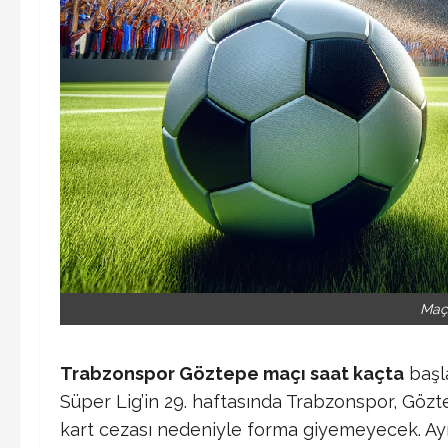
Maç
Trabzonspor Göztepe maçı saat kaçta
başl
Süper Lig’in 29. haftasında Trabzonspor, Gözt
kart cezası nedeniyle forma giyemeyecek.
Ayr