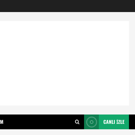
IM
CANLI İZLE