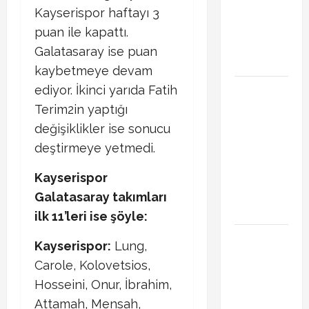
Transferde
Kayserispor haftayı 3
sürpriz
puan ile kapattı.
hamle
Galatasaray ise puan
bekleniyor
kaybetmeye devam
PSG
ediyor. İkinci yarıda Fatih
Arsenal
Terim2in yaptığı
Şampiyonlar
değişiklikler ise sonucu
Ligi final
deştirmeye yetmedi.
maçı ne
zaman
Kayserispor
hangi
Galatasaray takımları
kanalda
ilk 11’leri ise şöyle:
Xabi Alonso
Kayserispor:
Lung,
Arda Güler’i
Carole, Kolovetsios,
mi istiyor?
Hosseini, Onur, İbrahim,
Chelsea
Attamah, Mensah,
iddiası