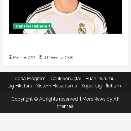
Transfer Haberleri
Brahim Diaz Galatasaray transferinde son durum!
Bonservis pazarlığı başladı mı?
Mehmet DAYI
22 Temmuz 2026
İddaa Programı
Canlı Sonuçlar
Puan Durumu
Lig Fikstürü
Sistem Hesaplama
Süper Lig
İletişim
Copyright © All rights reserved.
|
MoreNews
by AF
themes.