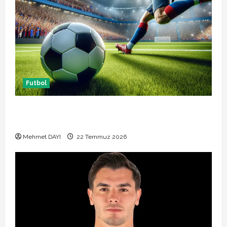
Futbol
Başakşehir Inter Turku maçı ne zaman saat kaçta
hangi kanalda
Mehmet DAYI
22 Temmuz 2026