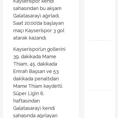
Kayserispor kendi
Başakşehir
Inter Turku
sahasından bu akşam
maçı ne
Galatasaray’ı ağırladı.
zaman saat
Saat 20:00’da başlayan
kaçta hangi
maçı Kayserispor 3 gol
kanalda
atarak kazandı.
Brahim Diaz
Kayserispor’un gollerini
Galatasaray
39. dakikada Mame
transferinde
Thiam, 45. dakikada
son durum!
Emrah Başsan ve 53.
Bonservis
pazarlığı
dakikada penaltıdan
başladı mı?
Mame Thiam kaydetti.
Süper Lig’ın 6.
Curtis
haftasından
Jones
Galatasaray’ı kendi
Galatasaray
gündeminde!
sahasında ağırlayan