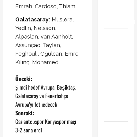
transfer
Emrah, Cardoso, Thiam
gündemini
Galatasaray:
Muslera,
hareketlendirdi
Yedlin, Nelsson,
Trabzonspor’da
Alpaslan, van Aanholt,
İsak Vural
Assunçao, Taylan,
sürprizi!
Feghouli, Oğulcan, Emre
Türkiye
Kılınç, Mohamed
Kuzey
Makedonya
P
Önceki:
hazırlık
Şimdi hedef Avrupa! Beşiktaş,
o
maçı ne
Galatasaray ve Fenerbahçe
zaman
s
Avrupa’yı fethedecek
hangi
Sonraki:
kanalda
t
Gaziantepspor Konyaspor maçı
Vedat
n
3-2 sona erdi
Muriqi