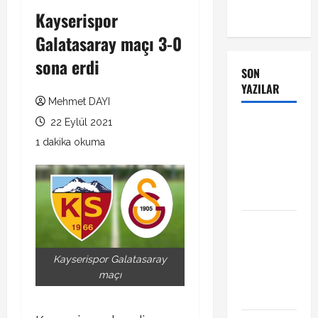
Kayserispor
Galatasaray maçı 3-0
sona erdi
SON
YAZILAR
Mehmet DAYI
22 Eylül 2021
Manchester
City Phil
1 dakika okuma
Foden ile
sözleşme
yeniledi
Alban
Lafont
Amedspor
Kayserispor Galatasaray
transferi
maçı
açıklandı