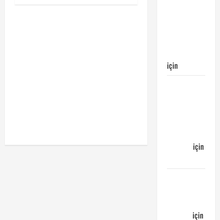
maçı
Galatasaray’ın
galibiyeti
ile
sonuçlandı
için
Egemen
Galatasaray
Bucaspor
maçı ne
zaman
hangi
kanalda
için
Bucaspor
Sergen
YALÇIN’dan
günün
kuponu
için