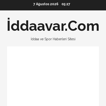
Skip
7 Ağustos 2026
05:27
to
content
İddaavar.Com
İddaa ve Spor Haberleri Sitesi